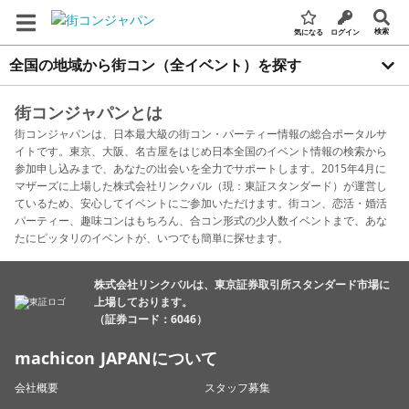
検索
気になる
ログイン
全国の地域から街コン（全イベント）を探す
街コンジャパンとは
街コンジャパンは、日本最大級の街コン・パーティー情報の総合ポータルサ
イトです。東京、大阪、名古屋をはじめ日本全国のイベント情報の検索から
参加申し込みまで、あなたの出会いを全力でサポートします。2015年4月に
マザーズに上場した株式会社リンクバル（現：東証スタンダード）が運営し
ているため、安心してイベントにご参加いただけます。街コン、恋活・婚活
パーティー、趣味コンはもちろん、合コン形式の少人数イベントまで、あな
たにピッタリのイベントが、いつでも簡単に探せます。
株式会社リンクバルは、東京証券取引所スタンダード市場に
上場しております。
（証券コード：6046）
machicon JAPANについて
会社概要
スタッフ募集