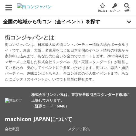
検索
気になる
ログイン
全国の地域から街コン（全イベント）を探す
街コンジャパンとは
街コンジャパンは、日本最大級の街コン・パーティー情報の総合ポータルサ
イトです。東京、大阪、名古屋をはじめ日本全国のイベント情報の検索から
参加申し込みまで、あなたの出会いを全力でサポートします。2015年4月に
マザーズに上場した株式会社リンクバル（現：東証スタンダード）が運営し
ているため、安心してイベントにご参加いただけます。街コン、恋活・婚活
パーティー、趣味コンはもちろん、合コン形式の少人数イベントまで、あな
たにピッタリのイベントが、いつでも簡単に探せます。
株式会社リンクバルは、東京証券取引所スタンダード市場に
上場しております。
（証券コード：6046）
machicon JAPANについて
会社概要
スタッフ募集