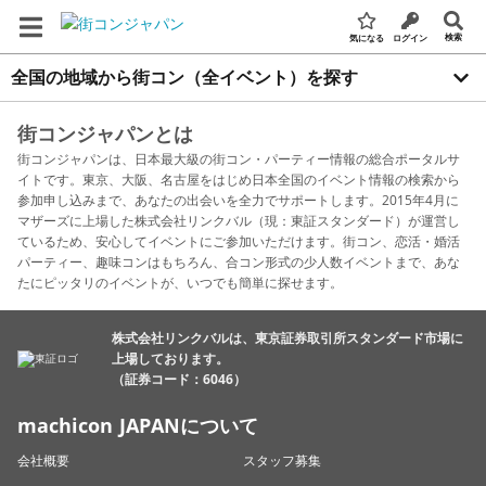
検索
気になる
ログイン
全国の地域から街コン（全イベント）を探す
街コンジャパンとは
街コンジャパンは、日本最大級の街コン・パーティー情報の総合ポータルサ
イトです。東京、大阪、名古屋をはじめ日本全国のイベント情報の検索から
参加申し込みまで、あなたの出会いを全力でサポートします。2015年4月に
マザーズに上場した株式会社リンクバル（現：東証スタンダード）が運営し
ているため、安心してイベントにご参加いただけます。街コン、恋活・婚活
パーティー、趣味コンはもちろん、合コン形式の少人数イベントまで、あな
たにピッタリのイベントが、いつでも簡単に探せます。
株式会社リンクバルは、東京証券取引所スタンダード市場に
上場しております。
（証券コード：6046）
machicon JAPANについて
会社概要
スタッフ募集