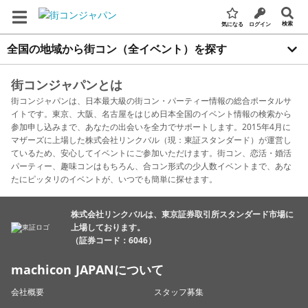
検索
気になる
ログイン
全国の地域から街コン（全イベント）を探す
街コンジャパンとは
街コンジャパンは、日本最大級の街コン・パーティー情報の総合ポータルサ
イトです。東京、大阪、名古屋をはじめ日本全国のイベント情報の検索から
参加申し込みまで、あなたの出会いを全力でサポートします。2015年4月に
マザーズに上場した株式会社リンクバル（現：東証スタンダード）が運営し
ているため、安心してイベントにご参加いただけます。街コン、恋活・婚活
パーティー、趣味コンはもちろん、合コン形式の少人数イベントまで、あな
たにピッタリのイベントが、いつでも簡単に探せます。
株式会社リンクバルは、東京証券取引所スタンダード市場に
上場しております。
（証券コード：6046）
machicon JAPANについて
会社概要
スタッフ募集