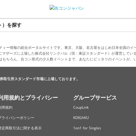
ト）を探す
ティー情報の総合ポータルサイトです。東京、大阪、名古屋をはじめ日本全国のイ
4月にマザーズに上場した株式会社リンクバル（現：東証スタンダード）が運営してい
はもちろん、合コン形式の少人数イベントまで、あなたにピッタリのイベントが、
券取引所スタンダード市場に上場しております。
利用規約とプライバシー
グループサービス
利用規約
CoupLink
プライバシーポリシー
KOIGAKU
特定商取引法に関する表示
1on1 for Singles