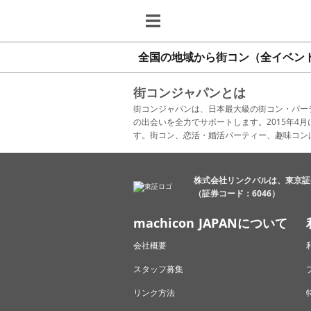
全国の地域から街コン（全イベン
街コンジャパンとは
街コンジャパンは、日本最大級の街コン・パー
の出会いを全力でサポートします。2015年
す。街コン、恋活・婚活パーティー、趣味コン
株式会社リンクバルは、東京証
（証券コード：6046）
machicon JAPANについて
会社概要
スタッフ募集
リンク方法