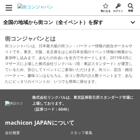
検索
気になる
ログイン
全国の地域から街コン（全イベント）を探す
街コンジャパンとは
街コンジャパンは、日本最大級の街コン・パーティー情報の総合ポータルサ
イトです。東京、大阪、名古屋をはじめ日本全国のイベント情報の検索から
参加申し込みまで、あなたの出会いを全力でサポートします。2015年4月に
マザーズに上場した株式会社リンクバル（現：東証スタンダード）が運営し
ているため、安心してイベントにご参加いただけます。街コン、恋活・婚活
パーティー、趣味コンはもちろん、合コン形式の少人数イベントまで、あな
たにピッタリのイベントが、いつでも簡単に探せます。
株式会社リンクバルは、東京証券取引所スタンダード市場に
上場しております。
（証券コード：6046）
machicon JAPANについて
会社概要
スタッフ募集