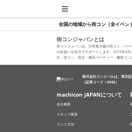
全国の地域から街コン（全イベン
街コンジャパンとは
街コンジャパンは、日本最大級の街コン・パー
の出会いを全力でサポートします。2015年
す。街コン、恋活・婚活パーティー、趣味コン
株式会社リンクバルは、東京証
（証券コード：6046）
machicon JAPANについて
会社概要
スタッフ募集
リンク方法