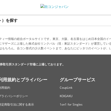
ト）を探す
ティー情報の総合ポータルサイトです。東京、大阪、名古屋をはじめ日本全国のイ
4月にマザーズに上場した株式会社リンクバル（現：東証スタンダード）が運営してい
はもちろん、合コン形式の少人数イベントまで、あなたにピッタリのイベントが、
券取引所スタンダード市場に上場しております。
利用規約とプライバシー
グループサービス
利用規約
CoupLink
プライバシーポリシー
KOIGAKU
特定商取引法に関する表示
1on1 for Singles