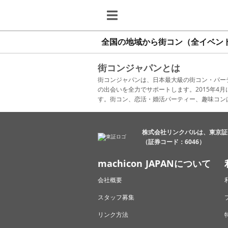
全国の地域から街コン（全イベン
街コンジャパンとは
街コンジャパンは、日本最大級の街コン・パー
の出会いを全力でサポートします。2015年
す。街コン、恋活・婚活パーティー、趣味コン
株式会社リンクバルは、東京証
（証券コード：6046）
machicon JAPANについて
会社概要
スタッフ募集
リンク方法