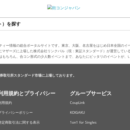
ト）を探す
ティー情報の総合ポータルサイトです。東京、大阪、名古屋をはじめ日本全国のイ
4月にマザーズに上場した株式会社リンクバル（現：東証スタンダード）が運営してい
はもちろん、合コン形式の少人数イベントまで、あなたにピッタリのイベントが、
券取引所スタンダード市場に上場しております。
利用規約とプライバシー
グループサービス
利用規約
CoupLink
プライバシーポリシー
KOIGAKU
特定商取引法に関する表示
1on1 for Singles