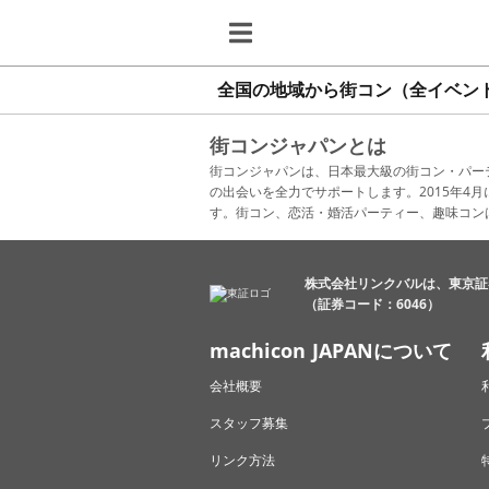
全国の地域から街コン（全イベン
街コンジャパンとは
街コンジャパンは、日本最大級の街コン・パー
の出会いを全力でサポートします。2015年
す。街コン、恋活・婚活パーティー、趣味コン
株式会社リンクバルは、東京証
（証券コード：6046）
machicon JAPANについて
会社概要
スタッフ募集
リンク方法