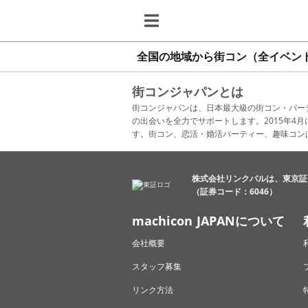
全国の地域から街コン（全イベン
街コンジャパンとは
街コンジャパンは、日本最大級の街コン・パー
の出会いを全力でサポートします。2015年
す。街コン、恋活・婚活パーティー、趣味コン
株式会社リンクバルは、東京証
（証券コード：6046）
machicon JAPANについて
会社概要
スタッフ募集
リンク方法