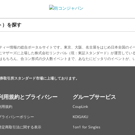
ト）を探す
ティー情報の総合ポータルサイトです。東京、大阪、名古屋をはじめ日本全国のイ
4月にマザーズに上場した株式会社リンクバル（現：東証スタンダード）が運営してい
はもちろん、合コン形式の少人数イベントまで、あなたにピッタリのイベントが、
券取引所スタンダード市場に上場しております。
利用規約とプライバシー
グループサービス
利用規約
CoupLink
プライバシーポリシー
KOIGAKU
特定商取引法に関する表示
1on1 for Singles