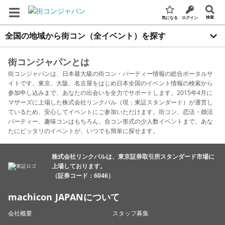
検索
気になる
ログイン
全国の地域から街コン（全イベント）を探す
街コンジャパンとは
街コンジャパンは、日本最大級の街コン・パーティー情報の総合ポータルサ
イトです。東京、大阪、名古屋をはじめ日本全国のイベント情報の検索から
参加申し込みまで、あなたの出会いを全力でサポートします。2015年4月に
マザーズに上場した株式会社リンクバル（現：東証スタンダード）が運営し
ているため、安心してイベントにご参加いただけます。街コン、恋活・婚活
パーティー、趣味コンはもちろん、合コン形式の少人数イベントまで、あな
たにピッタリのイベントが、いつでも簡単に探せます。
株式会社リンクバルは、東京証券取引所スタンダード市場に
上場しております。
（証券コード：6046）
machicon JAPANについて
会社概要
スタッフ募集