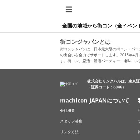
全国の地域から街コン（全イベン
街コンジャパンとは
街コンジャパンは、日本最大級の街コン・パー
の出会いを全力でサポートします。2015年
す。街コン、恋活・婚活パーティー、趣味コン
株式会社リンクバルは、東京証
（証券コード：6046）
machicon JAPANについて
会社概要
スタッフ募集
リンク方法