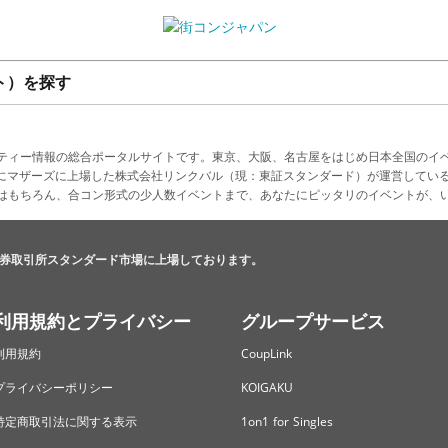
ト）を探す
ティー情報の総合ポータルサイトです。東京、大阪、名古屋をはじめ日本全国のイ
4月にマザーズに上場した株式会社リンクバル（現：東証スタンダード）が運営してい
はもちろん、合コン形式の少人数イベントまで、あなたにピッタリのイベントが、
券取引所スタンダード市場に上場しております。
利用規約とプライバシー
グループサービス
利用規約
CoupLink
プライバシーポリシー
KOIGAKU
特定商取引法に関する表示
1on1 for Singles