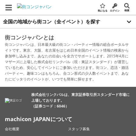
検索
気になる
ログイン
全国の地域から街コン（全イベント）を探す
街コンジャパンとは
街コンジャパンは、日本最大級の街コン・パーティー情報の総合ポータルサ
イトです。東京、大阪、名古屋をはじめ日本全国のイベント情報の検索から
参加申し込みまで、あなたの出会いを全力でサポートします。2015年4月に
マザーズに上場した株式会社リンクバル（現：東証スタンダード）が運営し
ているため、安心してイベントにご参加いただけます。街コン、恋活・婚活
パーティー、趣味コンはもちろん、合コン形式の少人数イベントまで、あな
たにピッタリのイベントが、いつでも簡単に探せます。
株式会社リンクバルは、東京証券取引所スタンダード市場に
上場しております。
（証券コード：6046）
machicon JAPANについて
会社概要
スタッフ募集