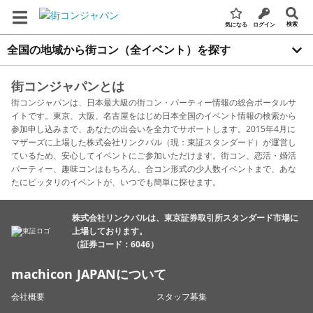
検索
気になる
ログイン
全国の地域から街コン（全イベント）を探す
街コンジャパンとは
街コンジャパンは、日本最大級の街コン・パーティー情報の総合ポータルサ
イトです。東京、大阪、名古屋をはじめ日本全国のイベント情報の検索から
参加申し込みまで、あなたの出会いを全力でサポートします。2015年4月に
マザーズに上場した株式会社リンクバル（現：東証スタンダード）が運営し
ているため、安心してイベントにご参加いただけます。街コン、恋活・婚活
パーティー、趣味コンはもちろん、合コン形式の少人数イベントまで、あな
たにピッタリのイベントが、いつでも簡単に探せます。
株式会社リンクバルは、東京証券取引所スタンダード市場に
上場しております。
（証券コード：6046）
machicon JAPANについて
会社概要
スタッフ募集