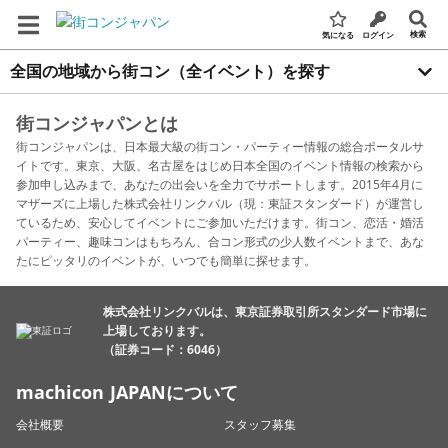
検索
気になる
ログイン
全国の地域から街コン（全イベント）を探す
街コンジャパンとは
街コンジャパンは、日本最大級の街コン・パーティー情報の総合ポータルサ
イトです。東京、大阪、名古屋をはじめ日本全国のイベント情報の検索から
参加申し込みまで、あなたの出会いを全力でサポートします。2015年4月に
マザーズに上場した株式会社リンクバル（現：東証スタンダード）が運営し
ているため、安心してイベントにご参加いただけます。街コン、恋活・婚活
パーティー、趣味コンはもちろん、合コン形式の少人数イベントまで、あな
たにピッタリのイベントが、いつでも簡単に探せます。
株式会社リンクバルは、東京証券取引所スタンダード市場に
上場しております。
（証券コード：6046）
machicon JAPANについて
会社概要
スタッフ募集