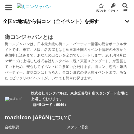
検索
気になる
ログイン
全国の地域から街コン（全イベント）を探す
街コンジャパンとは
街コンジャパンは、日本最大級の街コン・パーティー情報の総合ポータルサ
イトです。東京、大阪、名古屋をはじめ日本全国のイベント情報の検索から
参加申し込みまで、あなたの出会いを全力でサポートします。2015年4月に
マザーズに上場した株式会社リンクバル（現：東証スタンダード）が運営し
ているため、安心してイベントにご参加いただけます。街コン、恋活・婚活
パーティー、趣味コンはもちろん、合コン形式の少人数イベントまで、あな
たにピッタリのイベントが、いつでも簡単に探せます。
株式会社リンクバルは、東京証券取引所スタンダード市場に
上場しております。
（証券コード：6046）
machicon JAPANについて
会社概要
スタッフ募集