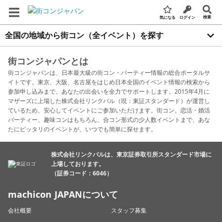
検索
気になる
ログイン
全国の地域から街コン（全イベント）を探す
街コンジャパンとは
街コンジャパンは、日本最大級の街コン・パーティー情報の総合ポータルサ
イトです。東京、大阪、名古屋をはじめ日本全国のイベント情報の検索から
参加申し込みまで、あなたの出会いを全力でサポートします。2015年4月に
マザーズに上場した株式会社リンクバル（現：東証スタンダード）が運営し
ているため、安心してイベントにご参加いただけます。街コン、恋活・婚活
パーティー、趣味コンはもちろん、合コン形式の少人数イベントまで、あな
たにピッタリのイベントが、いつでも簡単に探せます。
株式会社リンクバルは、東京証券取引所スタンダード市場に
上場しております。
（証券コード：6046）
machicon JAPANについて
会社概要
スタッフ募集