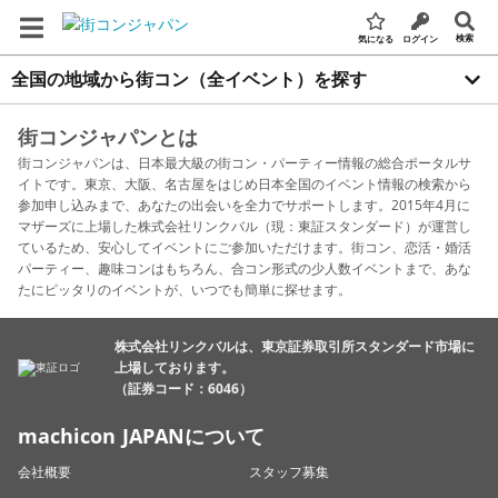
検索
気になる
ログイン
全国の地域から街コン（全イベント）を探す
街コンジャパンとは
街コンジャパンは、日本最大級の街コン・パーティー情報の総合ポータルサ
イトです。東京、大阪、名古屋をはじめ日本全国のイベント情報の検索から
参加申し込みまで、あなたの出会いを全力でサポートします。2015年4月に
マザーズに上場した株式会社リンクバル（現：東証スタンダード）が運営し
ているため、安心してイベントにご参加いただけます。街コン、恋活・婚活
パーティー、趣味コンはもちろん、合コン形式の少人数イベントまで、あな
たにピッタリのイベントが、いつでも簡単に探せます。
株式会社リンクバルは、東京証券取引所スタンダード市場に
上場しております。
（証券コード：6046）
machicon JAPANについて
会社概要
スタッフ募集