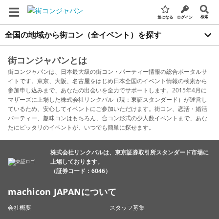
検索
気になる
ログイン
全国の地域から街コン（全イベント）を探す
街コンジャパンとは
街コンジャパンは、日本最大級の街コン・パーティー情報の総合ポータルサ
イトです。東京、大阪、名古屋をはじめ日本全国のイベント情報の検索から
参加申し込みまで、あなたの出会いを全力でサポートします。2015年4月に
マザーズに上場した株式会社リンクバル（現：東証スタンダード）が運営し
ているため、安心してイベントにご参加いただけます。街コン、恋活・婚活
パーティー、趣味コンはもちろん、合コン形式の少人数イベントまで、あな
たにピッタリのイベントが、いつでも簡単に探せます。
株式会社リンクバルは、東京証券取引所スタンダード市場に
上場しております。
（証券コード：6046）
machicon JAPANについて
会社概要
スタッフ募集