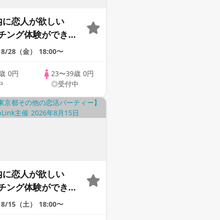
内に恋人が欲しい
チング体験ができる
upLink♪【恋活】
8/28（金）
18:00〜
9歳
0円
23〜39歳
0円
中
◎受付中
内に恋人が欲しい
チング体験ができる
upLink♪【恋活】
8/15（土）
18:00〜