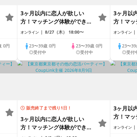
3ヶ月以内に恋人が欲しい
3ヶ月以
方！マッチング体験ができる
方！マッ
1dayCoupLink♪【恋活】
1dayCo
8/27（木）
18:00〜
オンライン
オンライン
歳
0円
23〜39歳
0円
23〜39歳
0円
23〜3
中
◎受付中
◎受付中
◎受付
3ヶ月以
販売終了まで残り1日！
方！マッ
3ヶ月以内に恋人が欲しい
1dayCo
方！マッチング体験ができる
オンライン
1dayCoupLink♪【恋活】