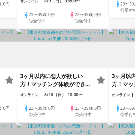
8/9（日）
18:00〜
オンライン
歳
0円
23〜3
中
◎受付
23〜39歳
0円
23〜39歳
0円
◎受付中
◎受付中
3ヶ月以内に恋人が欲しい
3ヶ月以
方！マッチング体験ができる
方！マッ
1dayCoupLink♪【恋活】
1dayCo
8/16（日）
18:00〜
オンライン
オンライン
歳
0円
23〜39歳
0円
23〜39歳
0円
23〜3
中
◎受付中
◎受付中
◎受付