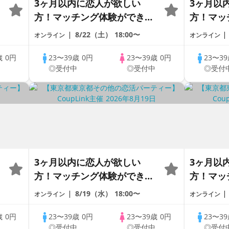
3ヶ月以内に恋人が欲しい
3ヶ月以
方！マッチング体験ができる
方！マッ
1dayCoupLink♪【恋活】
1dayCo
8/22（土）
18:00〜
オンライン
オンライン
歳
0円
23〜39歳
0円
23〜39歳
0円
23〜3
中
◎受付中
◎受付中
◎受付
3ヶ月以内に恋人が欲しい
3ヶ月以
方！マッチング体験ができる
方！マッ
1dayCoupLink♪【恋活】
1dayCo
8/19（水）
18:00〜
オンライン
オンライン
歳
0円
23〜39歳
0円
23〜39歳
0円
23〜3
中
◎受付中
◎受付中
◎受付