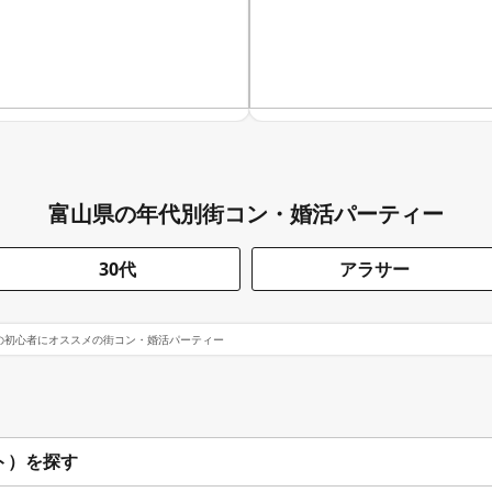
富山県の年代別街コン・婚活パーティー
30代
アラサー
の初心者にオススメの街コン・婚活パーティー
ト）を探す