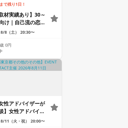
まで残り1日！
取材実績あり】30～
性向け｜自己流の恋
に限界を感じた方へ
8/8（土）
20:30〜
5歳
0円
中
女性アドバイザーが
談】女性アドバイザ
目線で寄り添いま
8/11（火・祝）
20:00〜
性のための恋愛相談