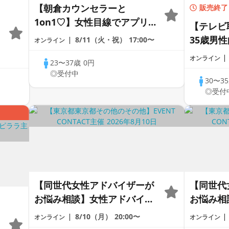
【朝倉カウンセラーと
販売終了
1on1♡】女性目線でアプリ
【テレビ
や街コンでモテるコツを全力
35歳男
8/11（火・祝）
17:00〜
オンライン
アドバイス♡《オンライン恋
活・婚活
オンライン
愛カウンセリング》
23〜37歳
0円
◎受付中
30〜3
◎受付
【同世代女性アドバイザーが
【同世代
お悩み相談】女性アドバイザ
お悩み相
ーが同じ目線で寄り添いま
ーが同じ
8/10（月）
20:00〜
オンライン
オンライン
す！《女性のための恋愛相談
す！《女