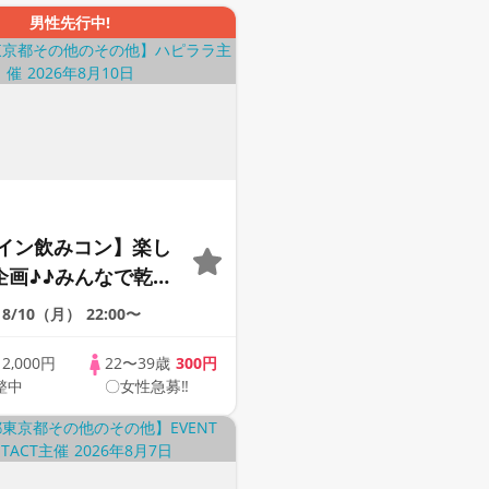
男性先行中!
イン飲みコン】楽し
m企画♪♪みんなで乾杯
0代30代の出会い応援
8/10（月）
22:00〜
ートパーティー♪♪友
ら交流を広げましょ
歳
2,000円
22〜39歳
300円
整中
〇女性急募‼
くなりましょう♪☆
が対象☆司会進行あ