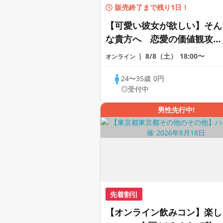
販売終了まで残り1日！
【可愛い彼女が欲しい】そん
な貴方へ 恋愛の価値観攻略
会【桐野カウンセラー】
8/8（土）
18:00〜
オンライン
24〜35歳
0円
◎受付中
男性先行中!
先着割引
【オンライン飲みコン】楽し