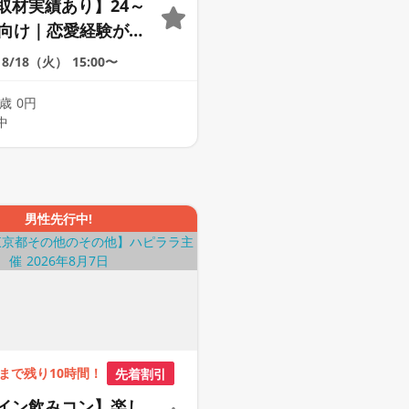
取材実績あり】24～
性向け｜恋愛経験が少
オンライン堂本恋愛
8/18（火）
15:00〜
9歳
0円
中
男性先行中!
まで残り10時間！
先着割引
イン飲みコン】楽し