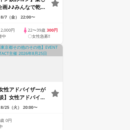
m企画♪♪みんなで乾杯
0代30代の出会い応援
8/7（金）
22:00〜
ートパーティー♪♪友
ら交流を広げましょ
歳
2,000円
22〜39歳
300円
整中
〇女性急募‼
くなりましょう♪☆
が対象☆司会進行あ
女性アドバイザーが
談】女性アドバイザ
目線で寄り添いま
8/25（火）
20:00〜
性のための恋愛相談
7歳
0円
中