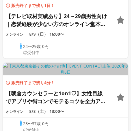
販売終了まで残り1日！
【テレビ取材実績あり】24～29歳男性向け
｜恋愛経験が少ない方のオンライン堂本恋
愛個別診断
8/9（日）
16:00〜
オンライン
24〜29歳
0円
◎受付中
販売終了まで残り4分！
【朝倉カウンセラーと1on1♡】女性目線
でアプリや街コンでモテるコツを全力アド
バイス♡《オンライン恋愛カウンセリン
8/8（土）
13:00〜
オンライン
グ》
23〜37歳
0円
◎受付中