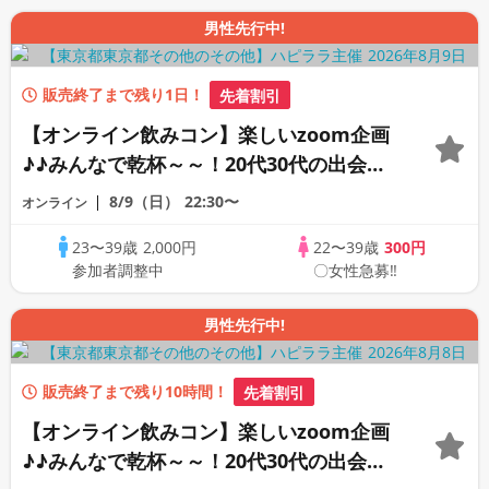
男性先行中!
販売終了まで残り1日！
先着割引
【オンライン飲みコン】楽しいzoom企画
♪♪みんなで乾杯～～！20代30代の出会い
応援♪♪リモートパーティー♪♪友達作りか
8/9（日）
22:30〜
オンライン
ら交流を広げましょう！仲良くなりましょ
23〜39歳
2,000円
22〜39歳
300円
う♪☆全国の方が対象☆司会進行あり♪♪♪
参加者調整中
〇女性急募‼
男性先行中!
販売終了まで残り10時間！
先着割引
【オンライン飲みコン】楽しいzoom企画
♪♪みんなで乾杯～～！20代30代の出会い