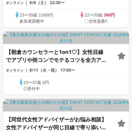
応援♪♪リモートパーティー♪♪友達作りか
8/8（土）
22:30〜
オンライン
ら交流を広げましょう！仲良くなりましょ
23〜39歳
2,000円
22〜39歳
300円
う♪☆全国の方が対象☆司会進行あり♪♪♪
参加者調整中
〇女性急募‼
【朝倉カウンセラーと1on1♡】女性目線
でアプリや街コンでモテるコツを全力アド
バイス♡《オンライン恋愛カウンセリン
8/11（火・祝）
17:00〜
オンライン
グ》
23〜37歳
0円
◎受付中
【同世代女性アドバイザーがお悩み相談】
女性アドバイザーが同じ目線で寄り添いま