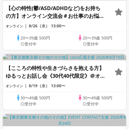
【心の特性(鬱/ASD/ADHDなど)をお持ち
の方】オンライン交流会＃お仕事のお悩み
編《20代30代限定》
8/26（水）
13:00〜
オンライン
20〜39歳
500円
20〜39歳
500円
◎受付中
◎受付中
【こころの特性や生きづらさを抱える方】
ゆるっとお話し会《30代40代限定》＠オン
ライン
8/19（水）
13:00〜
オンライン
30〜49歳
500円
30〜49歳
500円
◎受付中
◎受付中