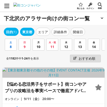
検索
気になる
ログイン
下北沢のアラサー向けの街コン一覧
エリア
詳細条件
開催日
目的
(1)
東京都
土
日
月
火・祝
水
木
金
8
9
10
11
12
13
14
全
1182
件中
1-24
件を表示
【悩める恋活男子をサポート】街コンやア
プリの攻略法を事実ベースで徹底アドバイ
ス♡もう恋活で迷わない《オンライン恋愛
9/11（金）
20:00〜
オンライン
相談室》