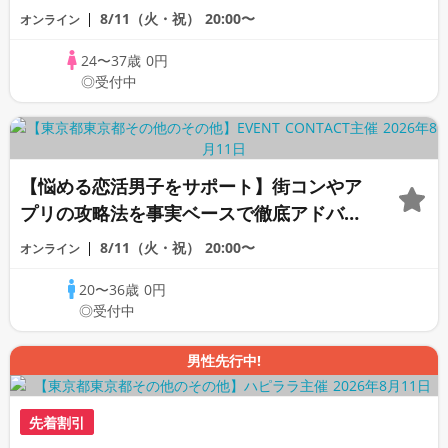
す！《女性のための恋愛相談室》
8/11（火・祝）
20:00〜
オンライン
24〜37歳
0円
◎受付中
【悩める恋活男子をサポート】街コンやア
プリの攻略法を事実ベースで徹底アドバイ
ス♡もう恋活で迷わない《オンライン恋愛
8/11（火・祝）
20:00〜
オンライン
相談室》
20〜36歳
0円
◎受付中
男性先行中!
先着割引