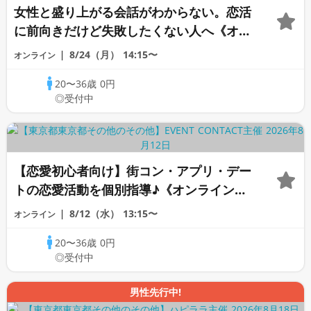
女性と盛り上がる会話がわからない。恋活
に前向きだけど失敗したくない人へ《オン
ライン恋愛相談室》
8/24（月）
14:15〜
オンライン
20〜36歳
0円
◎受付中
【恋愛初心者向け】街コン・アプリ・デー
トの恋愛活動を個別指導♪《オンラインカ
ウンセリング》
8/12（水）
13:15〜
オンライン
20〜36歳
0円
◎受付中
男性先行中!