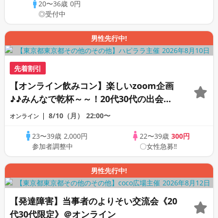
20〜36歳
0円
◎受付中
男性先行中!
先着割引
【オンライン飲みコン】楽しいzoom企画
♪♪みんなで乾杯～～！20代30代の出会い
応援♪♪リモートパーティー♪♪友達作りか
8/10（月）
22:00〜
オンライン
ら交流を広げましょう！仲良くなりましょ
23〜39歳
2,000円
22〜39歳
300円
う♪☆全国の方が対象☆司会進行あり♪♪♪
参加者調整中
〇女性急募‼
男性先行中!
【発達障害】当事者のよりそい交流会《20
代30代限定》＠オンライン