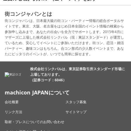
街コンジャパンとは
街コンジャパンは、日本最大級の街コン・パーティー情報の総合ポータルサ
イトです。東京、大阪、名古屋をはじめ日本全国のイベント情報の検索から
参加申し込みまで、あなたの出会いを全力でサポートします。2015年4月に
マザーズに上場した株式会社リンクバル（現：東証スタンダード）が運営し
ているため、安心してイベントにご参加いただけます。街コン、恋活・婚活
パーティー、趣味コンはもちろん、合コン形式の少人数イベントまで、あな
たにピッタリのイベントが、いつでも簡単に探せます。
株式会社リンクバルは、東京証券取引所スタンダード市場に
上場しております。
（証券コード：6046）
machicon JAPANについて
会社概要
スタッフ募集
リンク方法
サイトマップ
取材・プレスについてのお問い合わせ