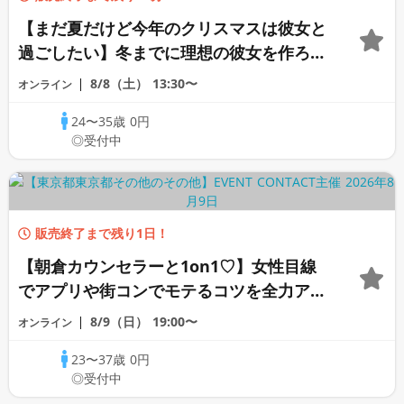
【まだ夏だけど今年のクリスマスは彼女と
過ごしたい】冬までに理想の彼女を作ろう
【桐野カウンセラー】
8/8（土）
13:30〜
オンライン
24〜35歳
0円
◎受付中
販売終了まで残り1日！
【朝倉カウンセラーと1on1♡】女性目線
でアプリや街コンでモテるコツを全力アド
バイス♡《オンライン恋愛カウンセリン
8/9（日）
19:00〜
オンライン
グ》
23〜37歳
0円
◎受付中