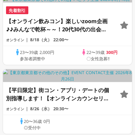
先着割引
【オンライン飲みコン】楽しいzoom企画
♪♪みんなで乾杯～～！20代30代の出会い
応援♪♪リモートパーティー♪♪友達作りか
8/18（火）
22:00〜
オンライン
ら交流を広げましょう！仲良くなりましょ
23〜39歳
2,000円
22〜39歳
300円
う♪☆全国の方が対象☆司会進行あり♪♪♪
参加者調整中
〇女性急募‼
【平日限定】街コン・アプリ・デートの個
別指導します！【オンラインカウンセリン
グ】《芹沢カウンセラー》
8/26（水）
20:30〜
オンライン
20〜36歳
0円
◎受付中