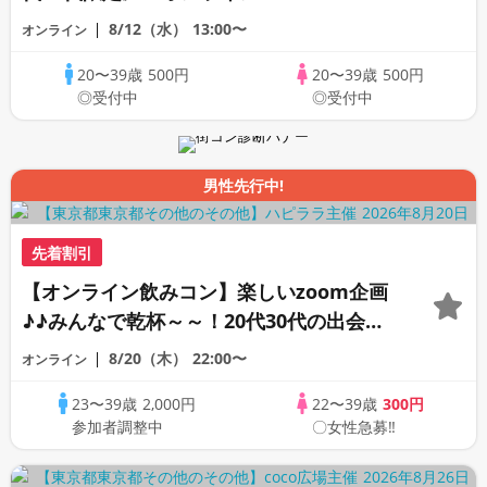
8/12（水）
13:00〜
オンライン
20〜39歳
500円
20〜39歳
500円
◎受付中
◎受付中
男性先行中!
先着割引
【オンライン飲みコン】楽しいzoom企画
♪♪みんなで乾杯～～！20代30代の出会い
応援♪♪リモートパーティー♪♪友達作りか
8/20（木）
22:00〜
オンライン
ら交流を広げましょう！仲良くなりましょ
23〜39歳
2,000円
22〜39歳
300円
う♪☆全国の方が対象☆司会進行あり♪♪♪
参加者調整中
〇女性急募‼