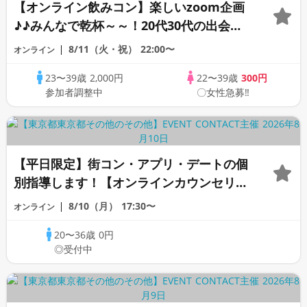
【オンライン飲みコン】楽しいzoom企画
♪♪みんなで乾杯～～！20代30代の出会い
応援♪♪リモートパーティー♪♪友達作りか
8/11（火・祝）
22:00〜
オンライン
ら交流を広げましょう！仲良くなりましょ
23〜39歳
2,000円
22〜39歳
300円
う♪☆全国の方が対象☆司会進行あり♪♪♪
参加者調整中
〇女性急募‼
【平日限定】街コン・アプリ・デートの個
別指導します！【オンラインカウンセリン
グ】《芹沢カウンセラー》
8/10（月）
17:30〜
オンライン
20〜36歳
0円
◎受付中