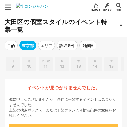
検索
気になる
ログイン
大田区の個室スタイルのイベント特
集一覧
エリア
詳細条件
開催日
目的
東京都
日
月
火・祝
水
木
金
土
9
10
11
12
13
14
15
イベントが見つかりませんでした。
誠に申し訳ございませんが、条件に一致するイベントは見つかり
ませんでした。
上記の検索ボックス、または下記ボタンより検索条件の変更をお
試しください。