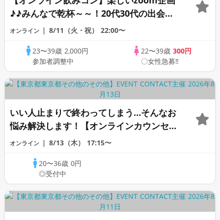
【オンライン飲みコン】楽しいzoom企画
♪♪みんなで乾杯～～！20代30代の出会い
応援♪♪リモートパーティー♪♪友達作りか
8/11（火・祝）
22:00〜
オンライン
ら交流を広げましょう！仲良くなりましょ
23〜39歳
2,000円
22〜39歳
300円
う♪☆全国の方が対象☆司会進行あり♪♪♪
参加者調整中
〇女性急募‼
いい人止まりで終わってしまう…そんなお
悩み解決します！【オンラインカウンセリ
ング】
8/13（木）
17:15〜
オンライン
20〜36歳
0円
◎受付中