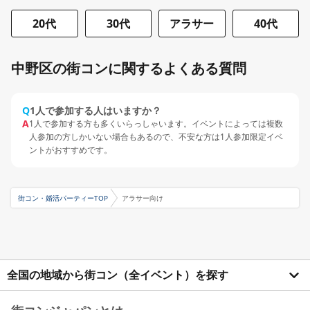
20代
30代
アラサー
40代
中野区の街コンに関するよくある質問
Q
1人で参加する人はいますか？
A
1人で参加する方も多くいらっしゃいます。イベントによっては複数
人参加の方しかいない場合もあるので、不安な方は1人参加限定イベ
ントがおすすめです。
街コン・婚活パーティーTOP
アラサー向け
全国の地域から街コン（全イベント）を探す