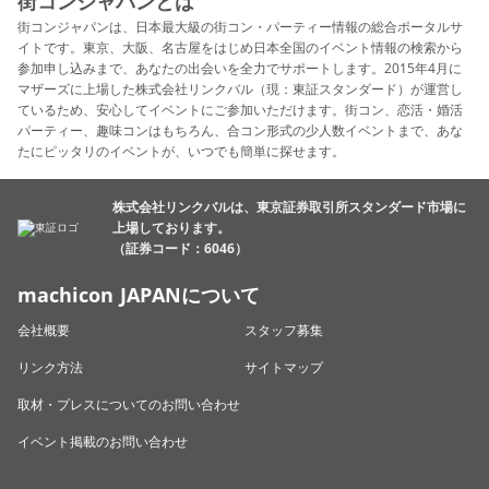
街コンジャパンとは
街コンジャパンは、日本最大級の街コン・パーティー情報の総合ポータルサ
イトです。東京、大阪、名古屋をはじめ日本全国のイベント情報の検索から
参加申し込みまで、あなたの出会いを全力でサポートします。2015年4月に
マザーズに上場した株式会社リンクバル（現：東証スタンダード）が運営し
ているため、安心してイベントにご参加いただけます。街コン、恋活・婚活
パーティー、趣味コンはもちろん、合コン形式の少人数イベントまで、あな
たにピッタリのイベントが、いつでも簡単に探せます。
株式会社リンクバルは、東京証券取引所スタンダード市場に
上場しております。
（証券コード：6046）
machicon JAPANについて
会社概要
スタッフ募集
リンク方法
サイトマップ
取材・プレスについてのお問い合わせ
イベント掲載のお問い合わせ