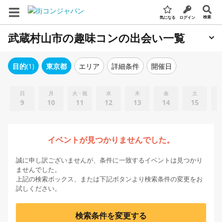
検索
気になる
ログイン
武蔵村山市の趣味コンの出会い一覧
エリア
詳細条件
開催日
目的
(1)
東京都
日
月
火・祝
水
木
金
土
9
10
11
12
13
14
15
イベントが見つかりませんでした。
誠に申し訳ございませんが、条件に一致するイベントは見つかり
ませんでした。
上記の検索ボックス、または下記ボタンより検索条件の変更をお
試しください。
検索条件を変更する