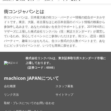
街コンジャパンとは
街コンジャパンは、日本最大級の街コン・パーティー情報の総合ポータルサ
イトです。東京、大阪、名古屋をはじめ日本全国のイベント情報の検索から
参加申し込みまで、あなたの出会いを全力でサポートします。2015年4月に
マザーズに上場した株式会社リンクバル（現：東証スタンダード）が運営し
ているため、安心してイベントにご参加いただけます。街コン、恋活・婚活
パーティー、趣味コンはもちろん、合コン形式の少人数イベントまで、あな
たにピッタリのイベントが、いつでも簡単に探せます。
株式会社リンクバルは、東京証券取引所スタンダード市場に
上場しております。
（証券コード：6046）
machicon JAPANについて
会社概要
スタッフ募集
リンク方法
サイトマップ
取材・プレスについてのお問い合わせ