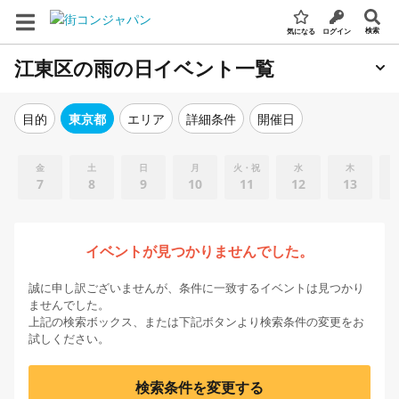
検索
気になる
ログイン
江東区の雨の日イベント一覧
エリア
詳細条件
開催日
目的
東京都
金
土
日
月
火・祝
水
木
7
8
9
10
11
12
13
イベントが見つかりませんでした。
誠に申し訳ございませんが、条件に一致するイベントは見つかり
ませんでした。
上記の検索ボックス、または下記ボタンより検索条件の変更をお
試しください。
検索条件を変更する