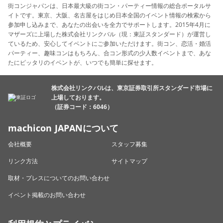
街コンジャパンは、日本最大級の街コン・パーティー情報の総合ポータルサ
イトです。東京、大阪、名古屋をはじめ日本全国のイベント情報の検索から
参加申し込みまで、あなたの出会いを全力でサポートします。2015年4月に
マザーズに上場した株式会社リンクバル（現：東証スタンダード）が運営し
ているため、安心してイベントにご参加いただけます。街コン、恋活・婚活
パーティー、趣味コンはもちろん、合コン形式の少人数イベントまで、あな
たにピッタリのイベントが、いつでも簡単に探せます。
株式会社リンクバルは、東京証券取引所スタンダード市場に
上場しております。
（証券コード：6046）
machicon JAPANについて
会社概要
スタッフ募集
リンク方法
サイトマップ
取材・プレスについてのお問い合わせ
イベント掲載のお問い合わせ