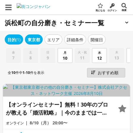
検索
気になる
ログイン
浜松町の自分磨き・セミナー一覧
エリア
詳細条件
開催日
目的
(1)
東京都
金
土
日
火・祝
木
月
水
7
8
9
11
13
10
12
全
10
件中
1-10
件を表示
【オンラインセミナー】無料！30年のプロ
が教える「婚活戦略」｜今のままでは一生
変わらないと感じる男性へ
8/10（月）
20:00〜
オンライン