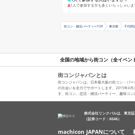
A
1人で参加する方も多くいらっしゃいま
街コン・婚活パーティーTOP
東京都
千代田
全国の地域から街コン（全イベン
街コンジャパンとは
街コンジャパンは、日本最大級の街コン・パー
の出会いを全力でサポートします。2015年
す。街コン、恋活・婚活パーティー、趣味コン
株式会社リンクバルは、東京証
（証券コード：6046）
machicon JAPANについて