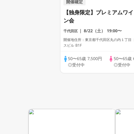
開催確定
【独身限定】プレミアムワイ
ン会
8/22（土）
19:00〜
千代田区
開催地住所：東京都千代田区丸の内１丁目 
スビル B1F
50〜65歳
7,500円
50〜65歳
◎受付中
◎受付中