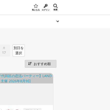
検索
気になる
ログイン
別日を
月
17
選択