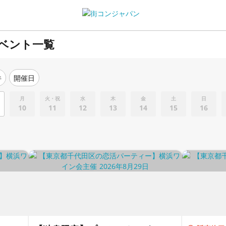
ベント一覧
件
開催日
月
火・祝
水
木
金
土
日
10
11
12
13
14
15
16