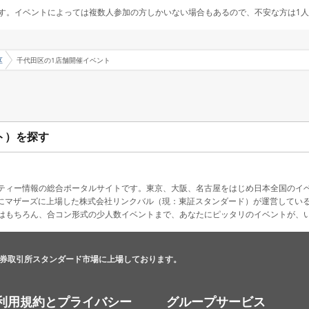
す。イベントによっては複数人参加の方しかいない場合もあるので、不安な方は1
区
千代田区の1店舗開催イベント
ト）を探す
ティー情報の総合ポータルサイトです。東京、大阪、名古屋をはじめ日本全国のイ
4月にマザーズに上場した株式会社リンクバル（現：東証スタンダード）が運営してい
はもちろん、合コン形式の少人数イベントまで、あなたにピッタリのイベントが、
券取引所スタンダード市場に上場しております。
利用規約とプライバシー
グループサービス