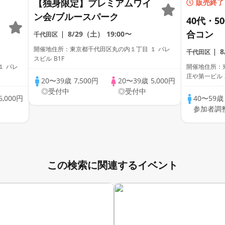
【独身限定】プレミアムワイ
販売終了
ン会/ブルースパーク
40代・5
合コン
8/29（土）
19:00〜
千代田区
開催地住所：東京都千代田区丸の内１丁目 １ パレ
千代田区
スビル B1F
１ パレ
開催地住所：
庄や第一ビル 
20〜39歳
7,500円
20〜39歳
5,000円
◎受付中
◎受付中
6,000円
40〜59
参加者調
この検索に関連するイベント