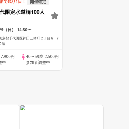
まで残り1日！
開催確定
0代限定水道橋100人
8/9（日）
14:30〜
東京都千代田区神田三崎町２丁目８−７
2階
歳
7,900円
40〜59歳
2,500円
整中
参加者調整中