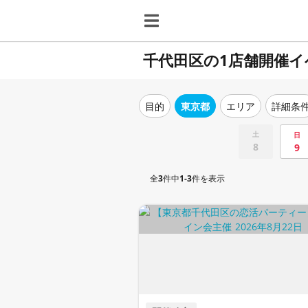
千代田区の1店舗開催イ
目的
東京都
エリア
詳細条
土
日
8
9
全
3
件中
1-3
件を表示