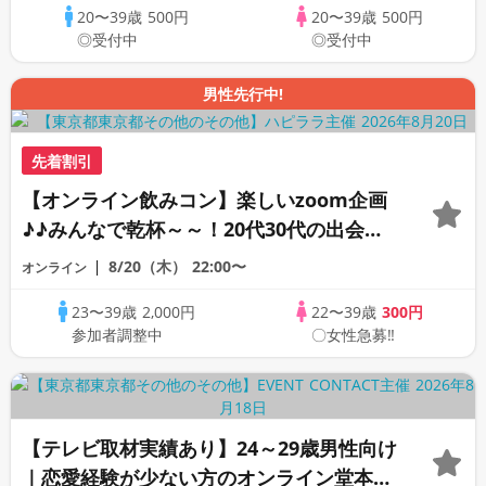
20〜39歳
500円
20〜39歳
500円
◎受付中
◎受付中
男性先行中!
先着割引
【オンライン飲みコン】楽しいzoom企画
♪♪みんなで乾杯～～！20代30代の出会い
応援♪♪リモートパーティー♪♪友達作りか
8/20（木）
22:00〜
オンライン
ら交流を広げましょう！仲良くなりましょ
23〜39歳
2,000円
22〜39歳
300円
う♪☆全国の方が対象☆司会進行あり♪♪♪
参加者調整中
〇女性急募‼
【テレビ取材実績あり】24～29歳男性向け
｜恋愛経験が少ない方のオンライン堂本恋