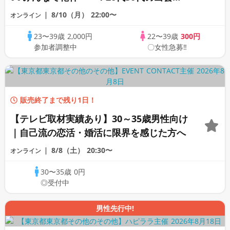
応援♪♪リモートパーティー♪♪友達作りか
8/10（月）
22:00〜
オンライン
ら交流を広げましょう！仲良くなりましょ
23〜39歳
2,000円
22〜39歳
300円
う♪☆全国の方が対象☆司会進行あり♪♪♪
参加者調整中
〇女性急募‼
販売終了まで残り1日！
【テレビ取材実績あり】30～35歳男性向け
｜自己流の恋活・婚活に限界を感じた方へ
8/8（土）
20:30〜
オンライン
30〜35歳
0円
◎受付中
男性先行中!