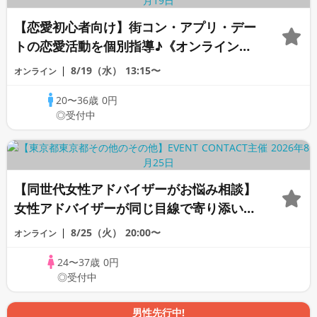
【恋愛初心者向け】街コン・アプリ・デー
トの恋愛活動を個別指導♪《オンラインカ
ウンセリング》
8/19（水）
13:15〜
オンライン
20〜36歳
0円
◎受付中
【同世代女性アドバイザーがお悩み相談】
女性アドバイザーが同じ目線で寄り添いま
す！《女性のための恋愛相談室》
8/25（火）
20:00〜
オンライン
24〜37歳
0円
◎受付中
男性先行中!