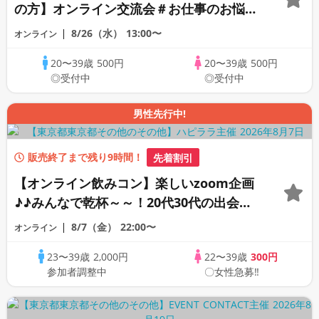
の方】オンライン交流会＃お仕事のお悩み
編《20代30代限定》
8/26（水）
13:00〜
オンライン
20〜39歳
500円
20〜39歳
500円
◎受付中
◎受付中
男性先行中!
販売終了まで残り9時間！
先着割引
【オンライン飲みコン】楽しいzoom企画
♪♪みんなで乾杯～～！20代30代の出会い
応援♪♪リモートパーティー♪♪友達作りか
8/7（金）
22:00〜
オンライン
ら交流を広げましょう！仲良くなりましょ
23〜39歳
2,000円
22〜39歳
300円
う♪☆全国の方が対象☆司会進行あり♪♪♪
参加者調整中
〇女性急募‼