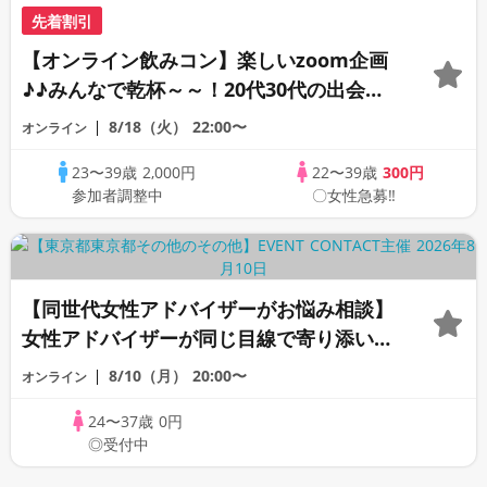
先着割引
【オンライン飲みコン】楽しいzoom企画
♪♪みんなで乾杯～～！20代30代の出会い
応援♪♪リモートパーティー♪♪友達作りか
8/18（火）
22:00〜
オンライン
ら交流を広げましょう！仲良くなりましょ
23〜39歳
2,000円
22〜39歳
300円
う♪☆全国の方が対象☆司会進行あり♪♪♪
参加者調整中
〇女性急募‼
【同世代女性アドバイザーがお悩み相談】
女性アドバイザーが同じ目線で寄り添いま
す！《女性のための恋愛相談室》
8/10（月）
20:00〜
オンライン
24〜37歳
0円
◎受付中