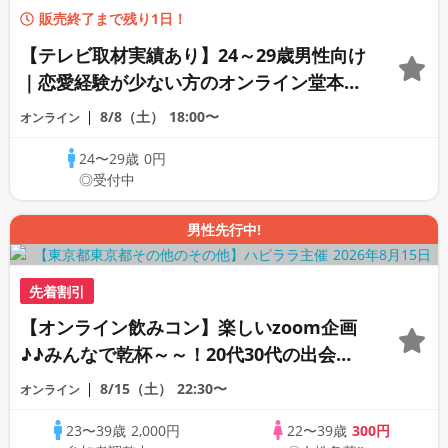
販売終了まで残り1日！
【テレビ取材実績あり】24～29歳男性向け
｜恋愛経験が少ない方のオンライン堂本恋
愛個別診断
8/8（土）
18:00〜
オンライン
24〜29歳
0円
◎受付中
男性先行中!
先着割引
【オンライン飲みコン】楽しいzoom企画
♪♪みんなで乾杯～～！20代30代の出会い
応援♪♪リモートパーティー♪♪友達作りか
8/15（土）
22:30〜
オンライン
ら交流を広げましょう！仲良くなりましょ
23〜39歳
2,000円
22〜39歳
300円
う♪☆全国の方が対象☆司会進行あり♪♪♪