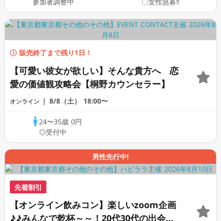
参加者調整中
〇女性急募‼
販売終了まで残り1日！
【可愛い彼女が欲しい】そんな貴方へ 恋
愛の価値観攻略会【桐野カウンセラー】
8/8（土）
18:00〜
オンライン
24〜35歳
0円
◎受付中
男性先行中!
先着割引
【オンライン飲みコン】楽しいzoom企画
♪♪みんなで乾杯～～！20代30代の出会い