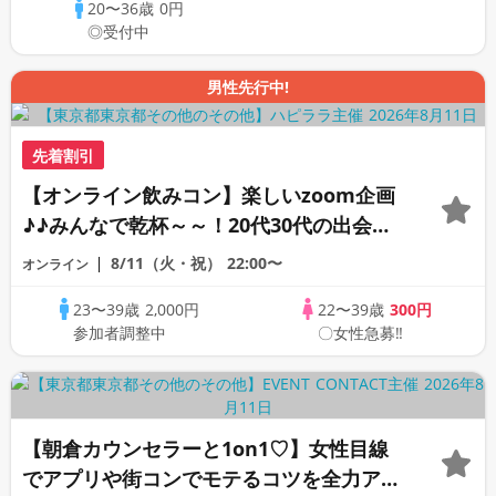
20〜36歳
0円
◎受付中
男性先行中!
先着割引
【オンライン飲みコン】楽しいzoom企画
♪♪みんなで乾杯～～！20代30代の出会い
応援♪♪リモートパーティー♪♪友達作りか
8/11（火・祝）
22:00〜
オンライン
ら交流を広げましょう！仲良くなりましょ
23〜39歳
2,000円
22〜39歳
300円
う♪☆全国の方が対象☆司会進行あり♪♪♪
参加者調整中
〇女性急募‼
【朝倉カウンセラーと1on1♡】女性目線
でアプリや街コンでモテるコツを全力アド