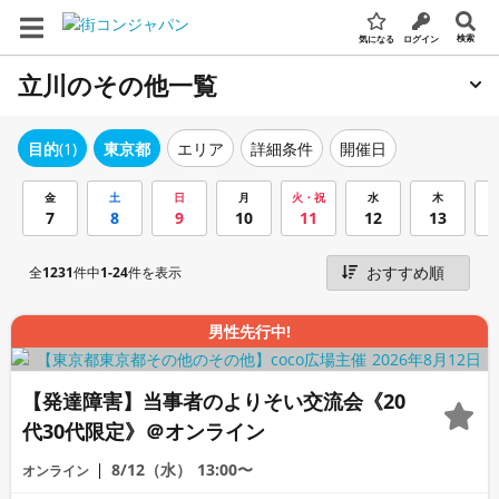
検索
気になる
ログイン
立川のその他一覧
エリア
詳細条件
開催日
目的
(1)
東京都
金
土
日
月
火・祝
水
木
7
8
9
10
11
12
13
全
1231
件中
1-24
件を表示
男性先行中!
【発達障害】当事者のよりそい交流会《20
代30代限定》＠オンライン
8/12（水）
13:00〜
オンライン