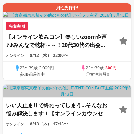
男性先行中!
先着割引
【オンライン飲みコン】楽しいzoom企画
♪♪みんなで乾杯～～！20代30代の出会い
応援♪♪リモートパーティー♪♪友達作りか
8/12（水）
22:00〜
オンライン
ら交流を広げましょう！仲良くなりましょ
23〜39歳
2,000円
22〜39歳
300円
う♪☆全国の方が対象☆司会進行あり♪♪♪
参加者調整中
〇女性急募‼
いい人止まりで終わってしまう…そんなお
悩み解決します！【オンラインカウンセリ
ング】
8/13（木）
17:15〜
オンライン