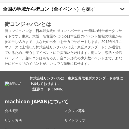
全国の地域から街コン（全イベント）を探す
街コンジャパンとは
街コンジャパンは、日本最大級の街コン・パーティー情報の総合ポータルサ
イトです。東京、大阪、名古屋をはじめ日本全国のイベント情報の検索から
参加申し込みまで、あなたの出会いを全力でサポートします。2015年4月に
マザーズに上場した株式会社リンクバル（現：東証スタンダード）が運営し
ているため、安心してイベントにご参加いただけます。街コン、恋活・婚活
パーティー、趣味コンはもちろん、合コン形式の少人数イベントまで、あな
たにピッタリのイベントが、いつでも簡単に探せます。
株式会社リンクバルは、東京証券取引所スタンダード市場に
上場しております。
（証券コード：6046）
machicon JAPANについて
会社概要
スタッフ募集
リンク方法
サイトマップ