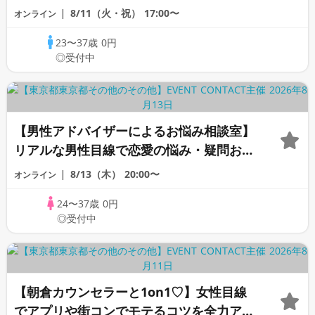
バイス♡《オンライン恋愛カウンセリン
8/11（火・祝）
17:00〜
オンライン
グ》
23〜37歳
0円
◎受付中
【男性アドバイザーによるお悩み相談室】
リアルな男性目線で恋愛の悩み・疑問お答
えします《女性のための恋愛相談室》
8/13（木）
20:00〜
オンライン
24〜37歳
0円
◎受付中
【朝倉カウンセラーと1on1♡】女性目線
でアプリや街コンでモテるコツを全力アド