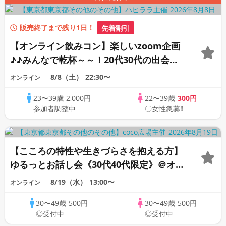
販売終了まで残り1日！
先着割引
【オンライン飲みコン】楽しいzoom企画
♪♪みんなで乾杯～～！20代30代の出会い
応援♪♪リモートパーティー♪♪友達作りか
8/8（土）
22:30〜
オンライン
ら交流を広げましょう！仲良くなりましょ
23〜39歳
2,000円
22〜39歳
300円
う♪☆全国の方が対象☆司会進行あり♪♪♪
参加者調整中
〇女性急募‼
【こころの特性や生きづらさを抱える方】
ゆるっとお話し会《30代40代限定》＠オン
ライン
8/19（水）
13:00〜
オンライン
30〜49歳
500円
30〜49歳
500円
◎受付中
◎受付中