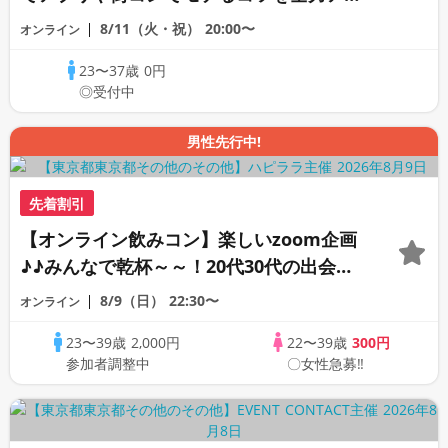
バイス♡《オンライン恋愛カウンセリン
8/11（火・祝）
20:00〜
オンライン
グ》
23〜37歳
0円
◎受付中
男性先行中!
先着割引
【オンライン飲みコン】楽しいzoom企画
♪♪みんなで乾杯～～！20代30代の出会い
応援♪♪リモートパーティー♪♪友達作りか
8/9（日）
22:30〜
オンライン
ら交流を広げましょう！仲良くなりましょ
23〜39歳
2,000円
22〜39歳
300円
う♪☆全国の方が対象☆司会進行あり♪♪♪
参加者調整中
〇女性急募‼