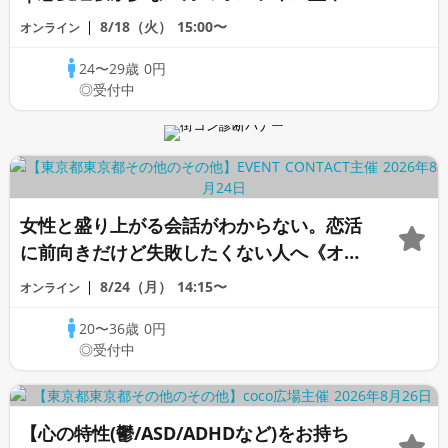
愛個別診断
8/18（火）
15:00〜
オンライン
24〜29歳
0円
◎受付中
女性と盛り上がる会話がわからない。恋活
に前向きだけど失敗したくない人へ《オン
ライン恋愛相談室》
8/24（月）
14:15〜
オンライン
20〜36歳
0円
◎受付中
【心の特性(鬱/ASD/ADHDなど)をお持ち