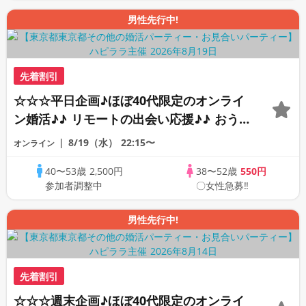
男性先行中!
先着割引
☆☆☆平日企画♪ほぼ40代限定のオンライ
ン婚活♪♪ リモートの出会い応援♪♪ おう
ちで乾杯しませんか♪♪ ☆全国の方が対象
8/19（水）
22:15〜
オンライン
☆ 司会進行あり♪♪ THE 42s ONLINE
40〜53歳
2,500円
38〜52歳
550円
PARTY!!
参加者調整中
〇女性急募‼
男性先行中!
先着割引
☆☆☆週末企画♪ほぼ40代限定のオンライ