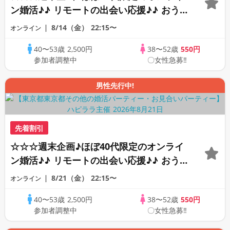
ン婚活♪♪ リモートの出会い応援♪♪ おう
ちで乾杯しませんか♪♪ ☆全国の方が対象
8/14（金）
22:15〜
オンライン
☆ 司会進行あり♪♪ THE 41s ONLINE
40〜53歳
2,500円
38〜52歳
550円
PARTY!!
参加者調整中
〇女性急募‼
男性先行中!
先着割引
☆☆☆週末企画♪ほぼ40代限定のオンライ
ン婚活♪♪ リモートの出会い応援♪♪ おう
ちで乾杯しませんか♪♪ ☆全国の方が対象
8/21（金）
22:15〜
オンライン
☆ 司会進行あり♪♪ THE 42s ONLINE
40〜53歳
2,500円
38〜52歳
550円
PARTY!!
参加者調整中
〇女性急募‼