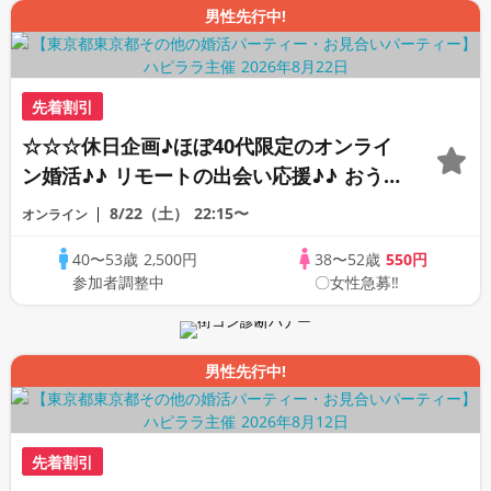
男性先行中!
先着割引
☆☆☆休日企画♪ほぼ40代限定のオンライ
ン婚活♪♪ リモートの出会い応援♪♪ おう
ちで乾杯しませんか♪♪ ☆全国の方が対象
8/22（土）
22:15〜
オンライン
☆ 司会進行あり♪♪ THE 43s ONLINE
40〜53歳
2,500円
38〜52歳
550円
PARTY!!
参加者調整中
〇女性急募‼
男性先行中!
先着割引