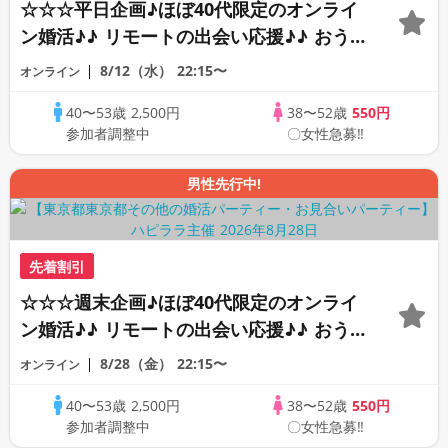
☆☆☆平日企画♪ほぼ40代限定のオンライ
ン婚活♪♪ リモートの出会い応援♪♪ おう
ちで乾杯しませんか♪♪ ☆全国の方が対象
8/12（水）
22:15〜
オンライン
☆ 司会進行あり♪♪ THE 41s ONLINE
40〜53歳
2,500円
38〜52歳
550円
PARTY!!
参加者調整中
〇女性急募‼
男性先行中!
先着割引
☆☆☆週末企画♪ほぼ40代限定のオンライ
ン婚活♪♪ リモートの出会い応援♪♪ おう
ちで乾杯しませんか♪♪ ☆全国の方が対象
8/28（金）
22:15〜
オンライン
☆ 司会進行あり♪♪ THE 43s ONLINE
40〜53歳
2,500円
38〜52歳
550円
PARTY!!
参加者調整中
〇女性急募‼