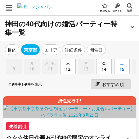
検索
気になる
ログイン
神田の40代向けの婚活パーティー特
集一覧
エリア
詳細条件
開催日
目的
東京都
日
月
火・祝
木
水
金
土
9
10
11
13
12
14
15
全
9
件中
1-9
件を表示
男性先行中!
先着割引
☆☆☆休日企画♪ほぼ40代限定のオンライ