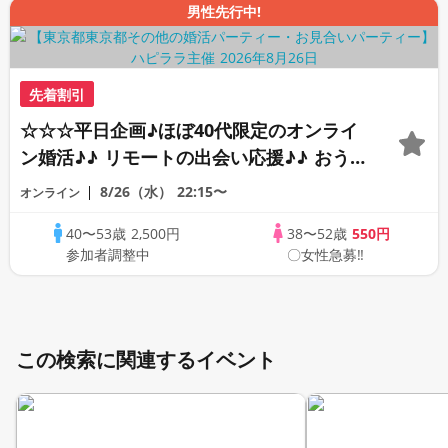
男性先行中!
先着割引
☆☆☆平日企画♪ほぼ40代限定のオンライ
ン婚活♪♪ リモートの出会い応援♪♪ おう
ちで乾杯しませんか♪♪ ☆全国の方が対象
8/26（水）
22:15〜
オンライン
☆ 司会進行あり♪♪ THE 43s ONLINE
40〜53歳
2,500円
38〜52歳
550円
PARTY!!
参加者調整中
〇女性急募‼
この検索に関連するイベント