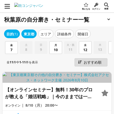
検索
気になる
ログイン
秋葉原の自分磨き・セミナー一覧
エリア
詳細条件
開催日
目的
(1)
東京都
土
日
火・祝
木
金
月
水
8
9
11
13
7
10
12
全
11
件中
1-11
件を表示
【オンラインセミナー】無料！30年のプロ
が教える「婚活戦略」｜今のままでは一生
変わらないと感じる男性へ
8/10（月）
20:00〜
オンライン