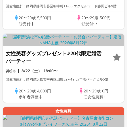
開催地住所：静岡県静岡市葵区御幸町11-30 エクセルワード静岡ビル9階
20〜29歳
5,500円
20〜29歳
500円
◎受付中
◎受付中
女性美容グッズプレゼント♪20代限定婚活
パーティー
8/22（土）
18:00〜
浜松市
開催地住所：静岡県浜松市中央区田町327-19 万年橋パークビル5階
20〜29歳
4,000円
20〜29歳
0円
参加者調整中
〇女性急募‼
女性急募