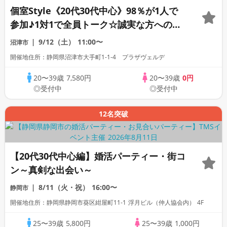
個室Style《20代30代中心》98％が1人で
参加♪1対1で全員トーク☆誠実な方への婚
活パーティー
9/12（土）
11:00〜
沼津市
開催地住所：静岡県沼津市大手町1-1-4 プラザヴェルデ
20〜39歳
7,580円
20〜39歳
0円
◎受付中
◎受付中
12名突破
【20代30代中心編】婚活パーティー・街コ
ン～真剣な出会い～
8/11（火・祝）
16:00〜
静岡市
開催地住所：静岡県静岡市葵区紺屋町11-1 浮月ビル（仲人協会内） 4F
25〜39歳
5,800円
25〜39歳
1,000円