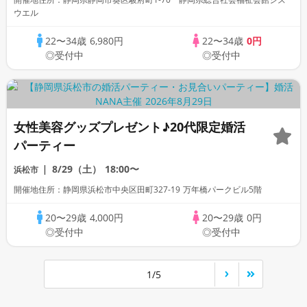
ウエル
22〜34歳
6,980円
22〜34歳
0円
◎受付中
◎受付中
女性美容グッズプレゼント♪20代限定婚活
パーティー
8/29（土）
18:00〜
浜松市
開催地住所：静岡県浜松市中央区田町327-19 万年橋パークビル5階
20〜29歳
4,000円
20〜29歳
0円
◎受付中
◎受付中
1/5