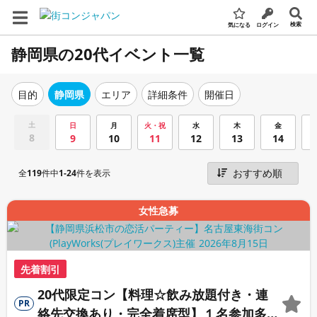
検索
気になる
ログイン
静岡県の20代イベント一覧
エリア
詳細条件
開催日
目的
静岡県
土
日
月
火・祝
水
木
金
8
9
10
11
12
13
14
全
119
件中
1-24
件を表示
女性急募
先着割引
20代限定コン【料理☆飲み放題付き・連
PR
絡先交換あり・完全着席型】１名参加多