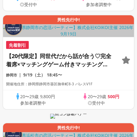
◎受付中
参加者調整中
男性先行中!
先着割引
【20代限定】同世代だから話が合う♡完全
着席×マッチングゲーム付きマッチングコ
ン
9/19（土）
18:45〜
静岡市
開催地住所：静岡県静岡市葵区御幸町8-3 パレスV1F
20〜29歳
9,800円
20〜29歳
500円
参加者調整中
◎受付中
男性先行中!