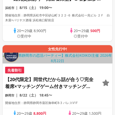
数・初参加も大歓迎☆
8/15（土）
19:00〜
浜松市
開催地住所：静岡県浜松市中区砂山町３２２-６ 株式会社一兆ビル ２Ｆ 白
木屋×バリヤス酒場 浜松南口駅前店
20〜29歳
8,900円
20〜29歳
500円
◎受付中
◎受付中
女性先行中!
先着割引
【20代限定】同世代だから話が合う♡完全
着席×マッチングゲーム付きマッチングコ
ン
8/22（土）
18:45〜
静岡市
開催地住所：静岡県静岡市葵区御幸町8-3 パレスV1F
20〜29歳
8,800円
20〜29歳
1,500円