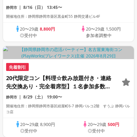
ン
8/16（日）
13:45〜
静岡市
開催地住所：静岡県静岡市葵区黒金町55 静岡交通ビル4F
20〜29歳
8,800円
20〜29歳
1,500円
◎受付中
参加者調整中
先着割引
20代限定コン【料理☆飲み放題付き・連絡
先交換あり・完全着席型】１名参加多数・
初参加も大歓迎☆プレイワークス主催☆
8/29（土）
19:00〜
静岡市
開催地住所：静岡県静岡市葵区紺屋町6-7 静岡パルコ2階 すうぷ 静岡パル
コ店
20〜29歳
8,900円
20〜29歳
500円
◎受付中
◎受付中