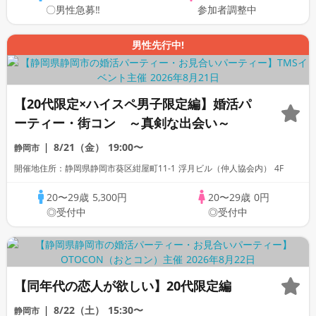
〇男性急募‼
参加者調整中
男性先行中!
【20代限定×ハイスペ男子限定編】婚活パ
ーティー・街コン ～真剣な出会い～
8/21（金）
19:00〜
静岡市
開催地住所：静岡県静岡市葵区紺屋町11-1 浮月ビル（仲人協会内） 4F
20〜29歳
5,300円
20〜29歳
0円
◎受付中
◎受付中
【同年代の恋人が欲しい】20代限定編
8/22（土）
15:30〜
静岡市