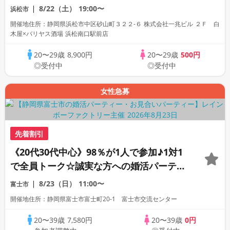
初参加も大歓迎☆
8/22（土）
19:00〜
浜松市
開催地住所：静岡県浜松市中区砂山町３２２-６ 株式会社一兆ビル ２Ｆ 白
木屋×バリヤス酒場 浜松南口駅前店
20〜29歳
8,900円
20〜29歳
500円
◎受付中
◎受付中
女性急募
先着割引
《20代30代中心》98％が1人で参加♪1対1
で全員トーク☆誠実な方への婚活パーティ
ー
8/23（日）
11:00〜
富士市
開催地住所：静岡県富士市富士町20-1 富士市交流センター
20〜39歳
7,580円
20〜39歳
0円