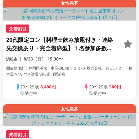
女性急募
先着割引
20代限定コン【料理☆飲み放題付き・連絡
先交換あり・完全着席型】１名参加多数・
初参加も大歓迎☆
8/23（日）
15:30〜
浜松市
開催地住所：静岡県浜松市中区砂山町３２２-６ 株式会社一兆ビル ２Ｆ 白
木屋×バリヤス酒場 浜松南口駅前店
20〜29歳
8,400円
20〜29歳
500円
◎受付中
◎受付中
女性急募
先着割引