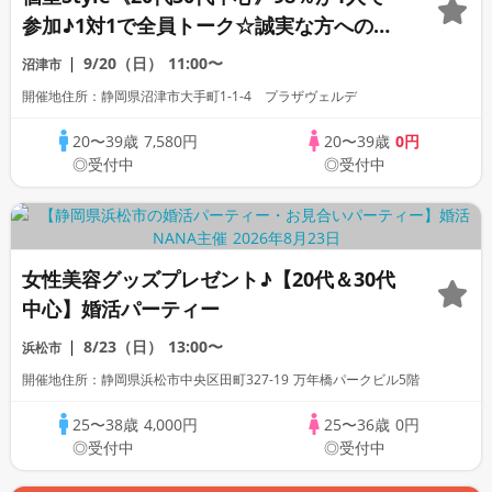
参加♪1対1で全員トーク☆誠実な方への婚
活パーティー
9/20（日）
11:00〜
沼津市
開催地住所：静岡県沼津市大手町1-1-4 プラザヴェルデ
20〜39歳
7,580円
20〜39歳
0円
◎受付中
◎受付中
女性美容グッズプレゼント♪【20代＆30代
中心】婚活パーティー
8/23（日）
13:00〜
浜松市
開催地住所：静岡県浜松市中央区田町327-19 万年橋パークビル5階
25〜38歳
4,000円
25〜36歳
0円
◎受付中
◎受付中