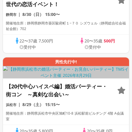
世代の恋活イベント！
8/30（日）
15:00〜
静岡市
開催地住所：静岡県静岡市葵区駿府町１−７０ シズウェル（静岡総合社会福
祉会館）702
22〜37歳
7,500円
20〜35歳
500円
◎受付中
◎受付中
男性先行中!
【20代中心ハイスペ編】婚活パーティー・
街コン ～真剣な出会い～
8/29（土）
15:15〜
浜松市
開催地住所：静岡県浜松市中央区旭町10-8 浜松駅前ビルヂング 4階 A会議
室
20〜35歳
5,800円
20〜35歳
0円