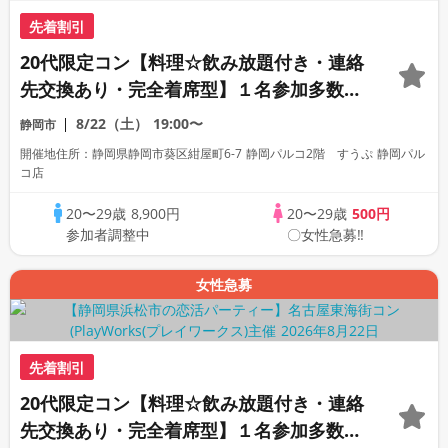
先着割引
20代限定コン【料理☆飲み放題付き・連絡
先交換あり・完全着席型】１名参加多数・
初参加も大歓迎☆
8/22（土）
19:00〜
静岡市
開催地住所：静岡県静岡市葵区紺屋町6-7 静岡パルコ2階 すうぷ 静岡パル
コ店
20〜29歳
8,900円
20〜29歳
500円
参加者調整中
〇女性急募‼
女性急募
先着割引
20代限定コン【料理☆飲み放題付き・連絡
先交換あり・完全着席型】１名参加多数・