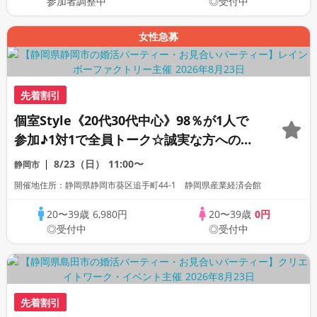
参加者調整中
◎受付中
女性急募
先着割引
個室Style《20代30代中心》98％が1人で
参加♪1対1で全員トーク☆誠実な方への婚
活パーティー
8/23（日）
11:00〜
静岡市
開催地住所：静岡県静岡市葵区追手町44-1 静岡県産業経済会館
20〜39歳
6,980円
20〜39歳
0円
◎受付中
◎受付中
先着割引