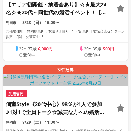
【エリア初開催・抽選会あり】☆★最大24
名☆★20代～同世代の婚活イベント！【女
性限定・早期予約特典】
8/23（日）
15:00〜
島田市
開催地住所：静岡県島田市本通３丁目６−１ 2階 島田市地域交流センター歩
歩路 2階 会議室4・5
22〜37歳
6,900円
20〜35歳
500円
◎受付中
◎受付中
女性急募
先着割引
個室Style《20代中心》98％が1人で参加
♪1対1で全員トーク☆誠実な方への婚活パ
ーティー
8/29（土）
11:00〜
静岡市
開催地住所：静岡県静岡市葵区駿府町1-70 静岡県総合社会福祉会館シズ