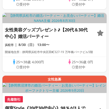
◎受付中
◎受付中
女性美容グッズプレゼント♪【20代＆30代
中心】婚活パーティー
8/30（日）
13:00〜
浜松市
開催地住所：静岡県浜松市中央区田町327-19 万年橋パークビル5階
25〜38歳
4,000円
25〜36歳
0円
◎受付中
◎受付中
女性急募
先着割引
個室Style《20代30代中心》98％が1人で