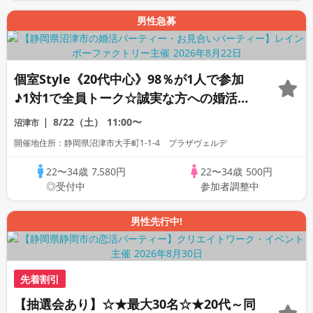
男性急募
個室Style《20代中心》98％が1人で参加
♪1対1で全員トーク☆誠実な方への婚活パ
ーティー
8/22（土）
11:00〜
沼津市
開催地住所：静岡県沼津市大手町1-1-4 プラザヴェルデ
22〜34歳
7,580円
22〜34歳
500円
◎受付中
参加者調整中
男性先行中!
先着割引
【抽選会あり】☆★最大30名☆★20代～同