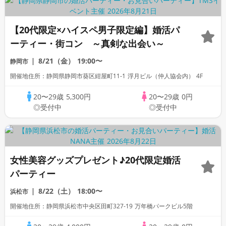
【20代限定×ハイスペ男子限定編】婚活パ
ーティー・街コン ～真剣な出会い～
8/21（金）
19:00〜
静岡市
開催地住所：静岡県静岡市葵区紺屋町11-1 浮月ビル（仲人協会内） 4F
20〜29歳
5,300円
20〜29歳
0円
◎受付中
◎受付中
女性美容グッズプレゼント♪20代限定婚活
パーティー
8/22（土）
18:00〜
浜松市
開催地住所：静岡県浜松市中央区田町327-19 万年橋パークビル5階