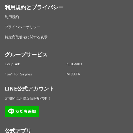
利用規約とプライバシー
利用規約
プライバシーポリシー
特定商取引法に関する表示
グループサービス
CoupLink
KOIGAKU
1on1 for Singles
MiDATA
LINE公式アカウント
定期的にお得な情報配信中！
公式アプリ