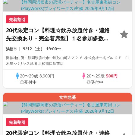
先着割引
20代限定コン【料理☆飲み放題付き・連絡
先交換あり・完全着席型】１名参加多数・
初参加も大歓迎☆
9/12（土）
19:00〜
浜松市
開催地住所：静岡県浜松市中区砂山町３２２-６ 株式会社一兆ビル ２Ｆ 白
木屋×バリヤス酒場 浜松南口駅前店
20〜29歳
8,900円
20〜29歳
500円
◎受付中
◎受付中
女性急募
先着割引
20代限定コン【料理☆飲み放題付き・連絡