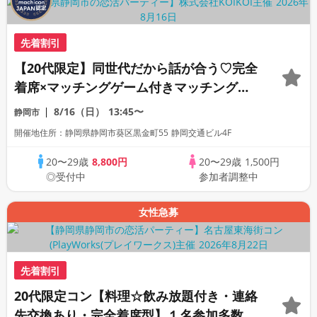
先着割引
【20代限定】同世代だから話が合う♡完全
着席×マッチングゲーム付きマッチングコ
ン
8/16（日）
13:45〜
静岡市
開催地住所：静岡県静岡市葵区黒金町55 静岡交通ビル4F
20〜29歳
8,800円
20〜29歳
1,500円
◎受付中
参加者調整中
女性急募
先着割引
20代限定コン【料理☆飲み放題付き・連絡
先交換あり・完全着席型】１名参加多数・