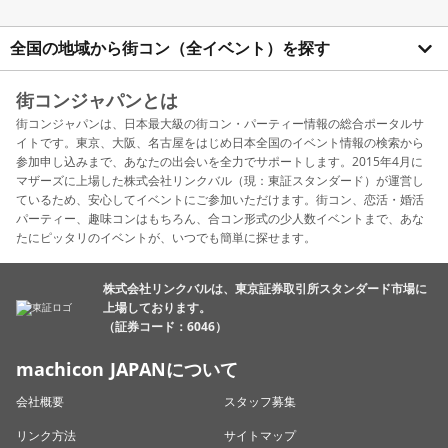
全国の地域から街コン（全イベント）を探す
街コンジャパンとは
街コンジャパンは、日本最大級の街コン・パーティー情報の総合ポータルサ
イトです。東京、大阪、名古屋をはじめ日本全国のイベント情報の検索から
参加申し込みまで、あなたの出会いを全力でサポートします。2015年4月に
マザーズに上場した株式会社リンクバル（現：東証スタンダード）が運営し
ているため、安心してイベントにご参加いただけます。街コン、恋活・婚活
パーティー、趣味コンはもちろん、合コン形式の少人数イベントまで、あな
たにピッタリのイベントが、いつでも簡単に探せます。
株式会社リンクバルは、東京証券取引所スタンダード市場に
上場しております。
（証券コード：6046）
machicon JAPANについて
会社概要
スタッフ募集
リンク方法
サイトマップ