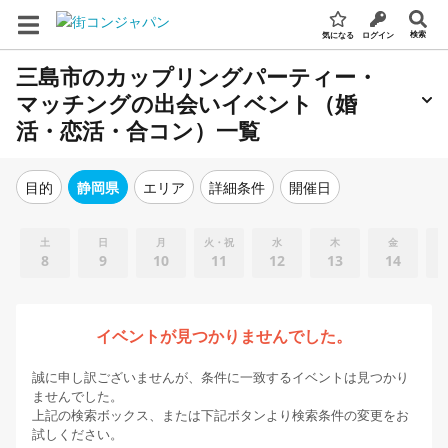
検索
気になる
ログイン
三島市のカップリングパーティー・
マッチングの出会いイベント（婚
活・恋活・合コン）一覧
エリア
詳細条件
開催日
目的
静岡県
土
日
月
火・祝
水
木
金
8
9
10
11
12
13
14
イベントが見つかりませんでした。
誠に申し訳ございませんが、条件に一致するイベントは見つかり
ませんでした。
上記の検索ボックス、または下記ボタンより検索条件の変更をお
試しください。