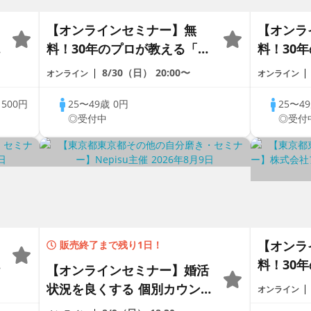
【オンラインセミナー】無
【オンラ
セ
料！30年のプロが教える「婚
料！30
活
活戦略」｜今のままでは一生
活戦略」
8/30（日）
20:00〜
オンライン
オンライン
変わらないと感じる男性へ
変わらな
歳
500円
25〜49歳
0円
25〜4
◎受付中
◎受付
【オンラ
販売終了まで残り1日！
セ
料！30
【オンラインセミナー】婚活
活
活戦略」
状況を良くする 個別カウンセ
オンライン
変わらな
リング × あなたに合った婚活