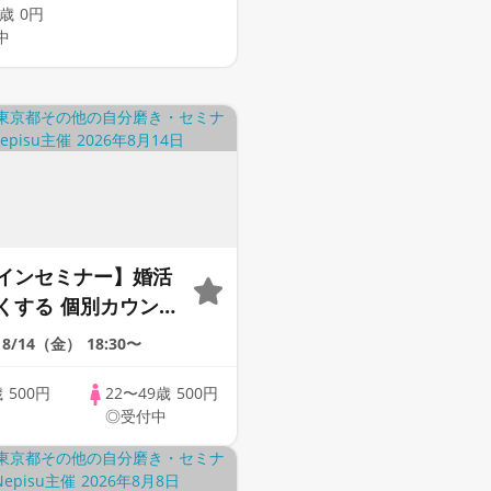
9歳
0円
中
インセミナー】婚活
くする 個別カウンセ
× あなたに合った婚活
8/14（金）
18:30〜
も提案！【全国対
歳
500円
22〜49歳
500円
◎受付中