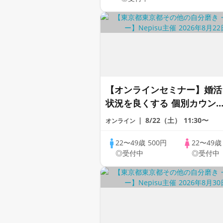
【オンラインセミナー】婚活
状況を良くする 個別カウン
リング × あなたに合った婚
8/22（土）
11:30〜
オンライン
スタイルも提案！【全国対
応】
22〜49歳
500円
22〜49
◎受付中
◎受付中