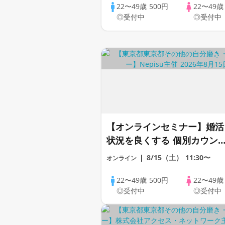
応】
22〜49歳
500円
22〜49
◎受付中
◎受付中
【オンラインセミナー】婚活
状況を良くする 個別カウン
リング × あなたに合った婚
8/15（土）
11:30〜
オンライン
スタイルも提案！【全国対
応】
22〜49歳
500円
22〜49
◎受付中
◎受付中