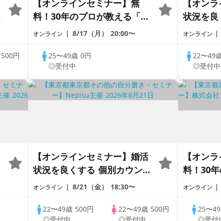
【オンラインセミナー】無
【オンラ
セ
料！30年のプロが教える「婚
状況を良
活
活戦略」｜今のままでは一生
リング 
8/17（月）
20:00〜
オンライン
オンライン
変わらないと感じる男性へ
スタイル
応】
歳
500円
25〜49歳
0円
22〜49
◎受付中
◎受付中
【オンラインセミナー】婚活
【オンラ
状況を良くする 個別カウンセ
料！30
リング × あなたに合った婚活
活戦略」
8/21（金）
18:30〜
オンライン
オンライン
スタイルも提案！【全国対
変わらな
応】
22〜49歳
500円
22〜49歳
500円
25〜4
◎受付中
◎受付中
◎受付