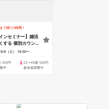
まで残り3時間！
インセミナー】婚活
くする 個別カウンセ
× あなたに合った婚活
8/8（土）
18:30〜
も提案！【全国対
歳
500円
22〜49歳
500円
整中
参加者調整中