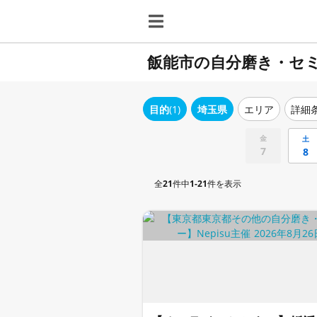
飯能市の自分磨き・セ
目的
(1)
埼玉県
エリア
詳細
金
土
7
8
全
21
件中
1-21
件を表示