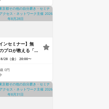
インセミナー】無
年のプロが教える「婚
｜今のままでは一生
8/28（金）
20:00〜
いと感じる男性へ
9歳
0円
中