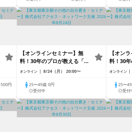
【オンラインセミナー】無
【オンラ
セ
料！30年のプロが教える「婚
料！30
活
活戦略」｜今のままでは一生
活戦略」
8/24（月）
20:00〜
オンライン
オンライン
変わらないと感じる男性へ
変わらな
歳
500円
25〜49歳
0円
25〜4
◎受付中
◎受付