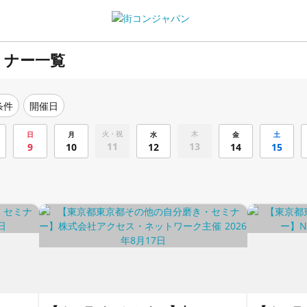
ミナー一覧
条件
開催日
火・祝
木
日
月
水
金
土
11
13
9
10
12
14
15