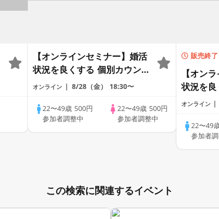
【オンラインセミナー】婚活
販売終了
状況を良くする 個別カウンセ
【オンラ
リング × あなたに合った婚活
状況を良
8/28（金）
18:30〜
オンライン
スタイルも提案！【全国対
リング 
オンライン
応】
22〜49歳
500円
22〜49歳
500円
スタイル
参加者調整中
参加者調整中
応】
22〜49
参加者調
この検索に関連するイベント