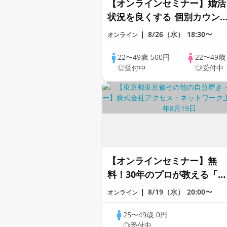
【オンラインセミナー】婚活
状況を良くする 個別カウン
リング × あなたに合った婚
8/26（水）
18:30〜
オンライン
スタイルも提案！【全国対
応】
22〜49歳
500円
22〜49
◎受付中
◎受付中
【オンラインセミナー】無
料！30年のプロが教える「婚
活戦略」｜今のままでは一生
8/19（水）
20:00〜
オンライン
変わらないと感じる男性へ
25〜49歳
0円
◎受付中