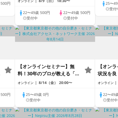
8/9（日）
18:30〜
オンライン
歳
500円
25〜4
スタイルも提案！【全国対
◎受付
応】
22〜49歳
500円
22〜49歳
500円
◎受付中
◎受付中
【オンラインセミナー】無
【オンラ
セ
料！30年のプロが教える「婚
状況を良
活
活戦略」｜今のままでは一生
リング 
8/14（金）
20:00〜
オンライン
オンライン
変わらないと感じる男性へ
スタイル
応】
歳
500円
25〜49歳
0円
22〜49
◎受付中
◎受付中