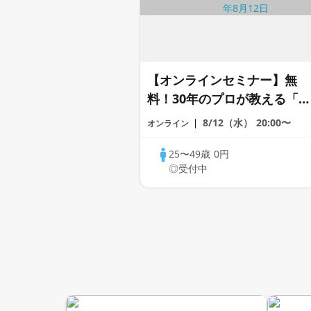
【オンラインセミナー】無
料！30年のプロが教える「婚
活戦略」｜今のままでは一生
8/12（水）
20:00〜
オンライン
変わらないと感じる男性へ
25〜49歳
0円
◎受付中