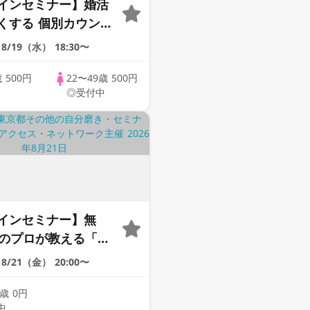
インセミナー】婚活
くする 個別カウンセ
× あなたに合った婚活
8/19（水）
18:30〜
も提案！【全国対
歳
500円
22〜49歳
500円
◎受付中
インセミナー】無
年のプロが教える「婚
｜今のままでは一生
8/21（金）
20:00〜
いと感じる男性へ
9歳
0円
中