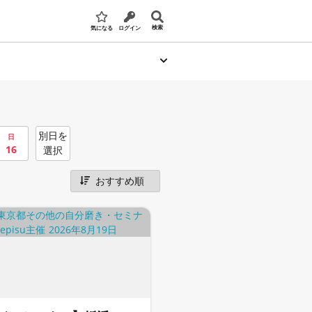
検索
気になる
ログイン
別日を
日
16
選択