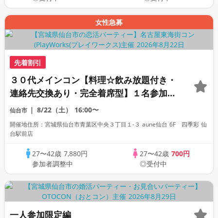
女性急募
先着割引
３０代メインコン【料理☆飲み放題付き・
連絡先交換あり・完全着席型】１名参加多
数・初参加も大歓迎☆
8/22（土）
16:00〜
仙台市
開催地住所：宮城県仙台市青葉区中央３丁目１-３ aune仙台 6F 四季彩 仙
台駅前店
27〜42歳
7,880円
27〜42歳
700円
参加者調整中
◎受付中
一人参加限定編