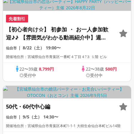
先着割引
【初心者向け☆】 初参加 ・ お一人参加歓
迎♪♪ 【雰囲気がわかる動画紹介中】週末
プレミアム街コン
8/22（土）
19:00〜
仙台市
開催地住所：宮城県仙台市青葉区一番町４丁目４?３ １階 ビル
22〜39歳
8,799円
22〜38歳
500円
◎受付中
◎受付中
50代・60代中心編
9/5（土）
14:30〜
仙台市
開催地住所：宮城県仙台市青葉区本町1-1-1 大樹生命仙台本町ビル14階