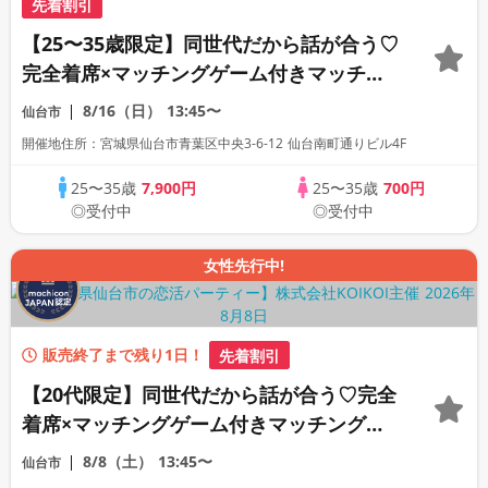
先着割引
【25〜35歳限定】同世代だから話が合う♡
完全着席×マッチングゲーム付きマッチン
グコン
8/16（日）
13:45〜
仙台市
開催地住所：宮城県仙台市青葉区中央3-6-12 仙台南町通りビル4F
25〜35歳
7,900円
25〜35歳
700円
◎受付中
◎受付中
女性先行中!
販売終了まで残り1日！
先着割引
【20代限定】同世代だから話が合う♡完全
着席×マッチングゲーム付きマッチングコ
ン
8/8（土）
13:45〜
仙台市