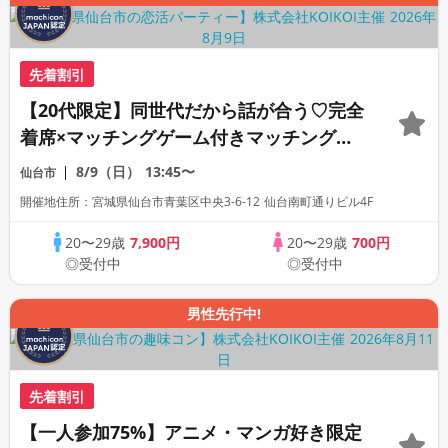
先着割引
【20代限定】同世代だから話が合う♡完全
着席×マッチングゲーム付きマッチングコ
ン
8/9（日）
13:45〜
仙台市
開催地住所：宮城県仙台市青葉区中央3-6-12 仙台南町通りビル4F
20〜29歳
7,900円
20〜29歳
700円
◎受付中
◎受付中
男性先行中!
先着割引
【一人参加75%】アニメ・マンガ好き限定