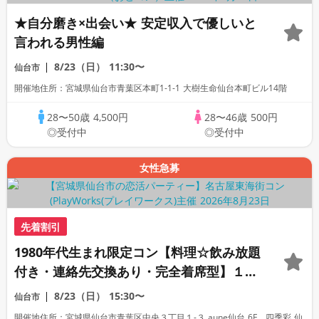
★自分磨き×出会い★ 安定収入で優しいと
言われる男性編
8/23（日）
11:30〜
仙台市
開催地住所：宮城県仙台市青葉区本町1-1-1 大樹生命仙台本町ビル14階
28〜50歳
4,500円
28〜46歳
500円
◎受付中
◎受付中
女性急募
先着割引
1980年代生まれ限定コン【料理☆飲み放題
付き・連絡先交換あり・完全着席型】１名
参加多数・初参加も大歓迎☆
8/23（日）
15:30〜
仙台市
開催地住所：宮城県仙台市青葉区中央３丁目１-３ aune仙台 6F 四季彩 仙