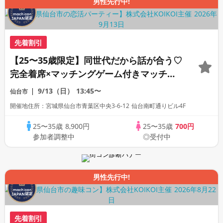
男性先行中!
先着割引
【25〜35歳限定】同世代だから話が合う♡
完全着席×マッチングゲーム付きマッチン
グコン
9/13（日）
13:45〜
仙台市
開催地住所：宮城県仙台市青葉区中央3-6-12 仙台南町通りビル4F
25〜35歳
8,900円
25〜35歳
700円
参加者調整中
◎受付中
男性先行中!
先着割引