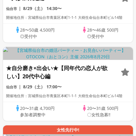
8/29（土）
14:30〜
仙台市
開催地住所：宮城県仙台市青葉区本町1-1-1 大樹生命仙台本町ビル14階
28〜50歳
4,500円
28〜46歳
500円
◎受付中
◎受付中
★自分磨き×出会い★【同年代の恋人が欲
しい】20代中心編
8/29（土）
17:00〜
仙台市
開催地住所：宮城県仙台市青葉区本町1-1-1 大樹生命仙台本町ビル14階
20〜31歳
4,700円
20〜31歳
500円
参加者調整中
〇女性急募‼
女性先行中!