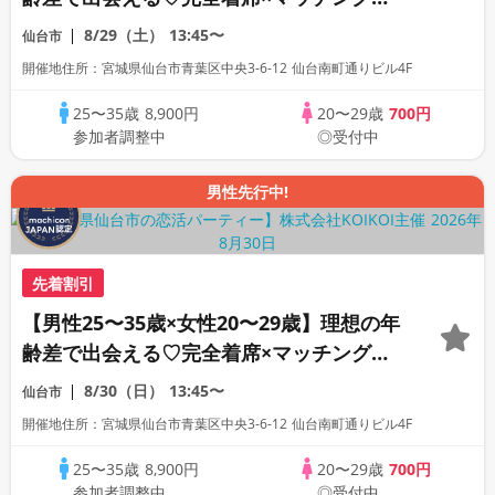
ーム付きマッチングコン
8/29（土）
13:45〜
仙台市
開催地住所：宮城県仙台市青葉区中央3-6-12 仙台南町通りビル4F
25〜35歳
8,900円
20〜29歳
700円
参加者調整中
◎受付中
男性先行中!
先着割引
【男性25〜35歳×女性20〜29歳】理想の年
齢差で出会える♡完全着席×マッチングゲ
ーム付きマッチングコン
8/30（日）
13:45〜
仙台市
開催地住所：宮城県仙台市青葉区中央3-6-12 仙台南町通りビル4F
25〜35歳
8,900円
20〜29歳
700円
参加者調整中
◎受付中