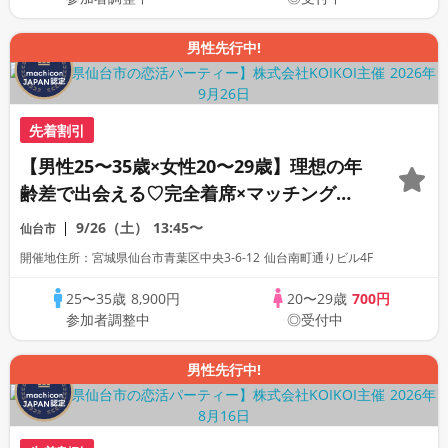
男性先行中!
先着割引
【男性25〜35歳×女性20〜29歳】理想の年
齢差で出会える♡完全着席×マッチングゲ
ーム付きマッチングコン
9/26（土）
13:45〜
仙台市
開催地住所：宮城県仙台市青葉区中央3-6-12 仙台南町通りビル4F
25〜35歳
8,900円
20〜29歳
700円
参加者調整中
◎受付中
男性先行中!