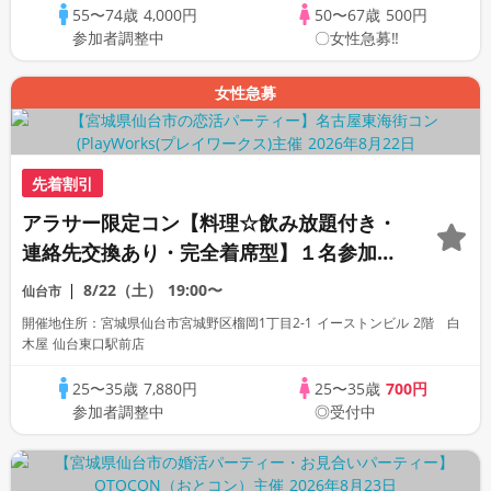
55〜74歳
4,000円
50〜67歳
500円
参加者調整中
〇女性急募‼
女性急募
先着割引
アラサー限定コン【料理☆飲み放題付き・
連絡先交換あり・完全着席型】１名参加多
数・初参加も大歓迎☆プレイワークス主催
8/22（土）
19:00〜
仙台市
☆
開催地住所：宮城県仙台市宮城野区榴岡1丁目2-1 イーストンビル 2階 白
木屋 仙台東口駅前店
25〜35歳
7,880円
25〜35歳
700円
参加者調整中
◎受付中