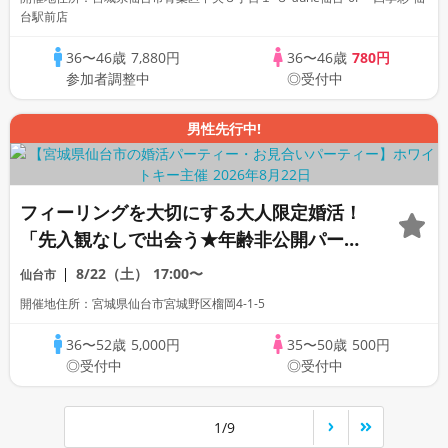
台駅前店
36〜46歳
7,880円
36〜46歳
780円
参加者調整中
◎受付中
男性先行中!
フィーリングを大切にする大人限定婚活！
「先入観なしで出会う★年齢非公開パーテ
ィー」個室パーティー/WhiteKey AI
8/22（土）
17:00〜
仙台市
Matching/マッチングあり
開催地住所：宮城県仙台市宮城野区榴岡4-1-5
36〜52歳
5,000円
35〜50歳
500円
◎受付中
◎受付中
1/9