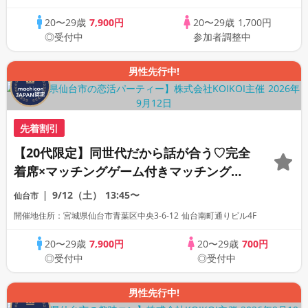
20〜29歳
7,900円
20〜29歳
1,700円
◎受付中
参加者調整中
男性先行中!
先着割引
【20代限定】同世代だから話が合う♡完全
着席×マッチングゲーム付きマッチングコ
ン
9/12（土）
13:45〜
仙台市
開催地住所：宮城県仙台市青葉区中央3-6-12 仙台南町通りビル4F
20〜29歳
7,900円
20〜29歳
700円
◎受付中
◎受付中
男性先行中!