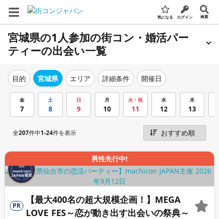
検索
気になる
ログイン
宮城県の1人参加の街コン・婚活パー
ティーの出会い一覧
エリア
詳細条件
開催日
目的
宮城県
金
土
日
月
火・祝
水
木
7
8
9
10
11
12
13
全
207
件中
1-24
件を表示
男性先行中!
【最大400名の超大規模企画！】MEGA
PR
LOVE FES～恋が動き出す出会いの祭典～