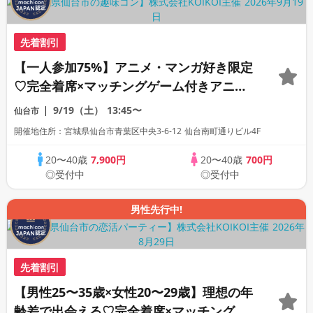
先着割引
【一人参加75%】アニメ・マンガ好き限定
♡完全着席×マッチングゲーム付きアニメ
コン
9/19（土）
13:45〜
仙台市
開催地住所：宮城県仙台市青葉区中央3-6-12 仙台南町通りビル4F
20〜40歳
7,900円
20〜40歳
700円
◎受付中
◎受付中
男性先行中!
先着割引
【男性25〜35歳×女性20〜29歳】理想の年
齢差で出会える♡完全着席×マッチングゲ