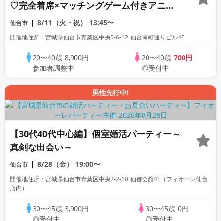
♡完全着席×マッチングゲーム付きアニメ
コン
8/11（火・祝）
13:45〜
仙台市
開催地住所：宮城県仙台市青葉区中央3-6-12 仙台南町通りビル4F
20〜40歳
8,900円
20〜40歳
700円
参加者調整中
◎受付中
男性先行中!
【30代40代中心編】個室婚活パーティー～
真剣な出会い～
8/28（金）
19:00〜
仙台市
開催地住所：宮城県仙台市青葉区中央2-2-10 仙都会舘4F（フィオーレ仙台
店内）
30〜45歳
3,900円
30〜45歳
0円
◎受付中
◎受付中