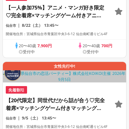
【一人参加75%】アニメ・マンガ好き限定
♡完全着席×マッチングゲーム付きアニメ
コン
8/22（土）
13:45〜
仙台市
開催地住所：宮城県仙台市青葉区中央3-6-12 仙台南町通りビル4F
20〜40歳
7,900円
20〜40歳
700円
◎受付中
◎受付中
女性先行中!
先着割引
【20代限定】同世代だから話が合う♡完全
着席×マッチングゲーム付きマッチングコ
ン
9/5（土）
13:45〜
仙台市
開催地住所：宮城県仙台市青葉区中央3-6-12 仙台南町通りビル4F