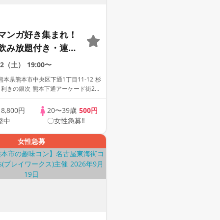
マンガ好き集まれ！
飲み放題付き・連絡
り・完全着席型】ア
22（土）
19:00〜
コン☆１名参加多
本県熊本市中央区下通1丁目11-12 杉
加も大歓迎☆プレイ
目利きの銀次 熊本下通アーケード街2号
主催☆
歳
8,800円
20〜39歳
500円
整中
〇女性急募‼
女性急募