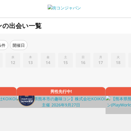
ンの出会い一覧
条件
開催日
水
木
金
土
日
月
火
12
13
14
15
16
17
18
男性先行中!