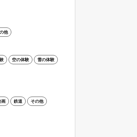
の他
験
空の体験
雪の体験
映画
鉄道
その他