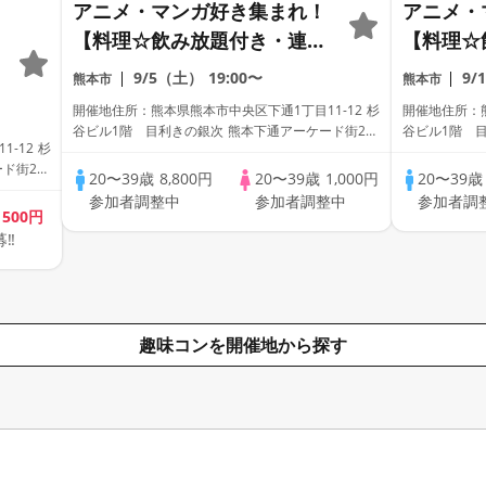
アニメ・マンガ好き集まれ！
アニメ・
【料理☆飲み放題付き・連絡
【料理☆
先交換あり・完全着席型】ア
先交換あ
9/5（土）
19:00〜
9/
熊本市
熊本市
ニメ好きコン☆１名参加多
ニメ好き
開催地住所：熊本県熊本市中央区下通1丁目11-12 杉
開催地住所：熊
数・初参加も大歓迎☆プレイ
数・初参
谷ビル1階 目利きの銀次 熊本下通アーケード街2号
谷ビル1階 
-12 杉
店
店
ワークス主催☆
ワークス
ード街2号
20〜39歳
8,800円
20〜39歳
1,000円
20〜39
参加者調整中
参加者調整中
参加者調
歳
500円
募‼
趣味コンを開催地から探す