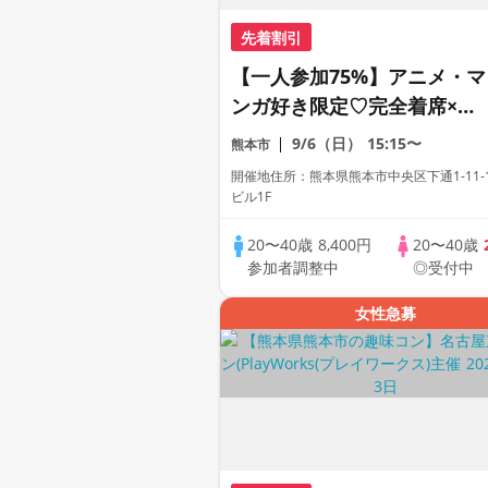
先着割引
【一人参加75%】アニメ・マ
ンガ好き限定♡完全着席×マ
ッチングゲーム付きアニメコ
9/6（日）
15:15〜
熊本市
ン
開催地住所：熊本県熊本市中央区下通1-11-1
ビル1F
20〜40歳
8,400円
20〜40歳
参加者調整中
◎受付中
女性急募