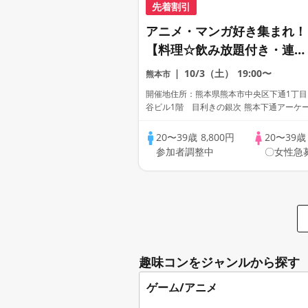
先着割引
アニメ・マンガ好き集まれ！
【料理☆飲み放題付き・連絡
先交換あり・完全着席型】ア
10/3（土）
19:00〜
熊本市
ニメ好きコン☆１名参加多
開催地住所：熊本県熊本市中央区下通1丁目11
数・初参加も大歓迎☆プレイ
谷ビル1階 目利きの銀次 熊本下通アーケ
店
ワークス主催☆
20〜39歳
8,800円
20〜39
参加者調整中
〇女性急
趣味コンをジャンルから探す
ゲーム/アニメ