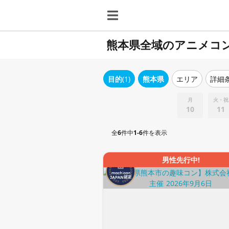
熊本県全域のアニメコ
目的
(1)
熊本県
エリア
詳細
月
火・祝
10
11
全
6
件中
1-6
件を表示
男性先行中!