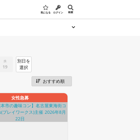
検索
気になる
ログイン
別日を
水
19
選択
女性急募