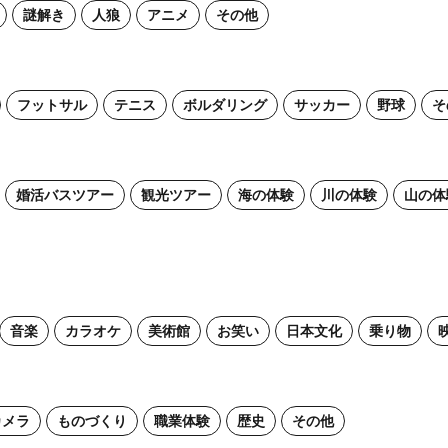
謎解き
人狼
アニメ
その他
フットサル
テニス
ボルダリング
サッカー
野球
そ
婚活バスツアー
観光ツアー
海の体験
川の体験
山の体
音楽
カラオケ
美術館
お笑い
日本文化
乗り物
カメラ
ものづくり
職業体験
歴史
その他