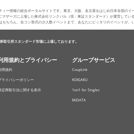
ティー情報の総合ポータルサイトです。東京、大阪、名古屋をはじめ日本全国のイ
4月にマザーズに上場した株式会社リンクバル（現：東証スタンダード）が運営してい
はもちろん、合コン形式の少人数イベントまで、あなたにピッタリのイベントが、
券取引所スタンダード市場に上場しております。
利用規約とプライバシー
グループサービス
利用規約
CoupLink
プライバシーポリシー
KOIGAKU
特定商取引法に関する表示
1on1 for Singles
MiDATA