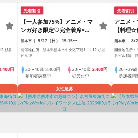
先着割引
先着割引
【一人参加75%】アニメ・マ
アニメ・
ンガ好き限定♡完全着席×マ
【料理☆
ッチングゲーム付きアニメコ
先交換あ
9/27（日）
15:15〜
8/
熊本市
熊本市
ン
ニメ好き
2 杉谷
開催地住所：熊本県熊本市中央区下通1-11-12 杉谷
開催地住所：熊
数・初参
ビル1F
谷ビル1階 
店
ワークス
2,400円
20〜40歳
8,400円
20〜40歳
2,400円
20〜39
参加者調整中
◎受付中
参加者調
女性急募