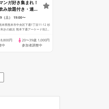
マンガ好き集まれ！
飲み放題付き・連絡
り・完全着席型】ア
19（土）
19:00〜
コン☆１名参加多
本県熊本市中央区下通1丁目11-12 杉
加も大歓迎☆プレイ
目利きの銀次 熊本下通アーケード街2号
主催☆
歳
8,800円
20〜39歳
1,000円
整中
参加者調整中