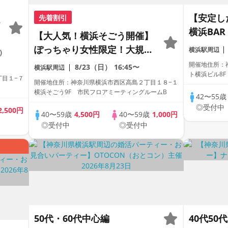
【安定し
先着割引
る
横浜BA
【大人気！横浜そごう開催】
話も弾む～
ぽっちゃり女性限定！大規
横浜駅周辺
日）
飲み放題
模！1人参加限定！1年以内結
開催地住所：神
8/23（日）
16:45〜
横浜駅周辺
室スタイル/
ト横浜ビル8
婚編！10対10
目１−７
開催地住所：神奈川県横浜市西区高島２丁目１８−１
Match
横浜そごう9F 市民フロアミーティングルームB
42〜55
◎受付中
2,500円
40〜59歳
4,500円
40〜59歳
1,000円
◎受付中
◎受付中
50代・60代中心編
40代5