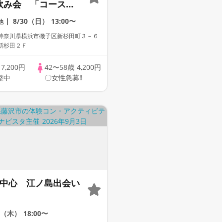
飲み会 「コース料
放題」
8/30（日）
13:00〜
他
神奈川県横浜市磯子区新杉田町３－６
新杉田２Ｆ
歳
7,200円
42〜58歳
4,200円
整中
〇女性急募‼
0代中心 江ノ島出会い
3（木）
18:00〜