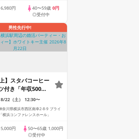
歳
6,980円
40〜59歳
0円
◎受付中
男性先行中!
以上】スタバコーヒー
ツ付き「年収500万
定職業♡若く見える魅
8/22（土）
12:30〜
」個室スタイ
奈川県横浜市西区南幸2-8-9 ブライ
 Key AI Matching/
F「横浜コンファレンスホール」
グあり
歳
5,000円
50〜65歳
1,000円
◎受付中