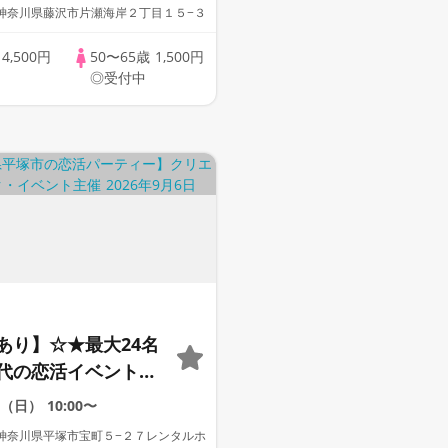
神奈川県藤沢市片瀬海岸２丁目１５−３
歳
4,500円
50〜65歳
1,500円
◎受付中
あり】☆★最大24名
代の恋活イベント！
定・早期予約特典】
6（日）
10:00〜
神奈川県平塚市宝町５−２７レンタルホ