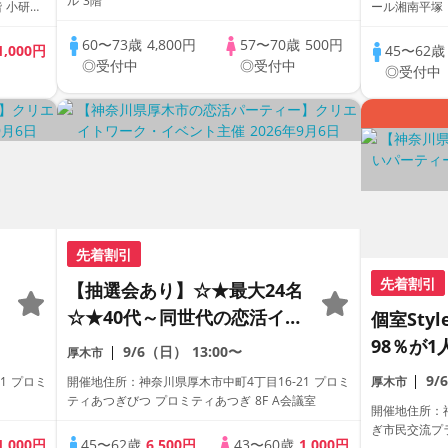
ル 3階
 小研究
ール湘南平塚 
4階
60〜73歳
4,800円
57〜70歳
500円
1,000円
45〜62
◎受付中
◎受付中
◎受付中
先着割引
先着割引
【抽選会あり】☆★最大24名
☆★40代～同世代の恋活イベ
個室Sty
ント！（女性限定・早期申込
98％が1
9/6（日）
13:00〜
厚木市
特典）
員トーク
9/
1 プロミ
開催地住所：神奈川県厚木市中町4丁目16-21 プロミ
厚木市
パーティ
ティあつぎびつ プロミティあつぎ 8F A会議室
開催地住所：神
ぎ市民交流プ
1,000円
45〜62歳
6,500円
43〜60歳
1,000円