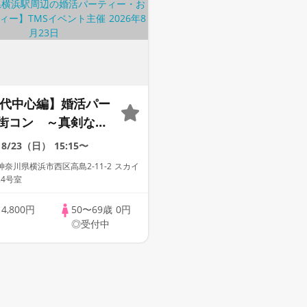
60代中心編】婚活パー
街コン ～真剣な出
8/23（日）
15:15〜
奈川県横浜市西区高島2-11-2 スカイ
24号室
歳
4,800円
50〜69歳
0円
◎受付中