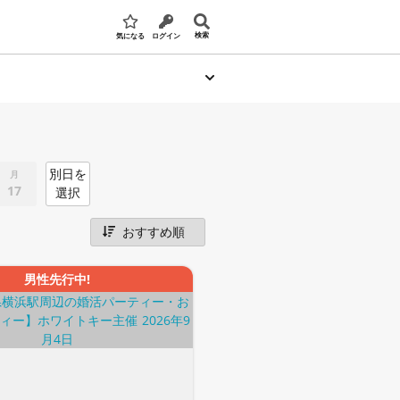
検索
気になる
ログイン
別日を
月
17
選択
男性先行中!