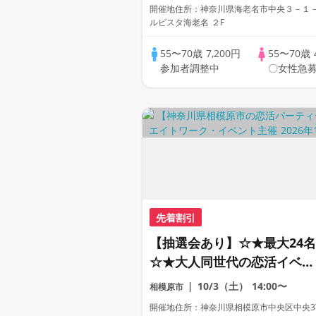
開催地住所：神奈川県海老名市中央３－１－３ 
ルビスタ海老名 ２F
55〜70歳
7,200円
55〜70歳
参加者調整中
〇女性急募
先着割引
【抽選会あり】☆★最大24名
☆★大人同世代の恋活イベン
ト！(女性早期予約特典あり)
10/3（土）
14:00〜
相模原市
開催地住所：神奈川県相模原市中央区中央3丁