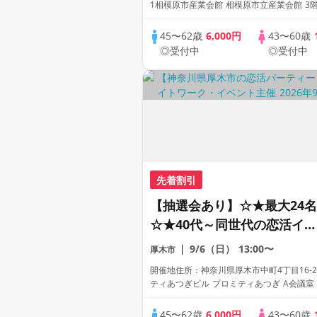
1相模原市産業会館 相模原市立産業会館 3階
室
45〜62歳
6,000円
43〜60歳
◎受付中
◎受付中
先着割引
【抽選会あり】☆★最大24名
☆★40代～同世代の恋活イベ
ント！（女性限定・早期申込
9/6（日）
13:00〜
厚木市
特典）
開催地住所：神奈川県厚木市中町4丁目16-2
ティあつぎビル プロミティあつぎ A会議室
45〜62歳
6,000円
43〜60歳