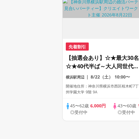
先着割引
【抽選会あり】☆★最大30名
☆★40代半ば～大人同世代の
婚活イベント！（女性限定・
8/22（土）
10:00〜
横浜駅周辺
早期申込特典）
開催地住所：神奈川県横浜市西区桜木町7丁目
州学園大学 9階 9A
45〜62歳
6,000円
43〜60歳
◎受付中
◎受付中