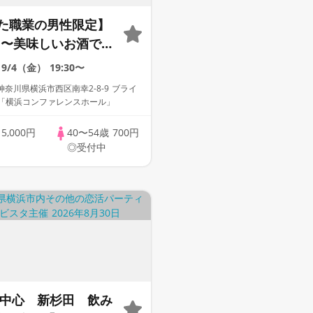
た職業の男性限定】
R 〜美味しいお酒で会
「40代50代限定♥
9/4（金）
19:30〜
付きパーティー」個
奈川県横浜市西区南幸2-8-9 ブライ
WhiteKey AI
F「横浜コンファレンスホール」
ing／マッチングあり
歳
5,000円
40〜54歳
700円
◎受付中
0代中心 新杉田 飲み