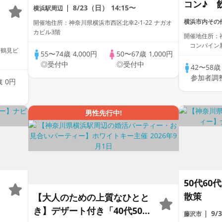
コン♪ 
8/23（日）
14:15〜
横浜駅周辺
理+飲み
横浜市内その
開催地住所：神奈川県横浜市西区北幸2-1-22 ナガオ
カビル3階
開催地住所：
コンバイン
 鶴見ビ
55〜74歳
4,000円
50〜67歳
1,000円
◎受付中
◎受付中
42〜58
参加者調
歳
0円
中
男性先行中!
50代6
散策
【大人のための上質なひとと
き】デザート付き「40代50代
9/
藤沢市