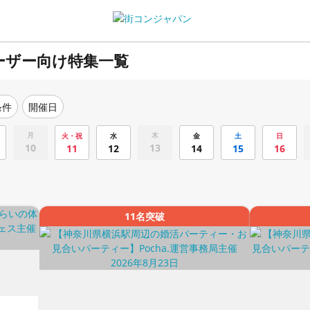
ーザー向け特集一覧
条件
開催日
月
木
火・祝
水
金
土
日
10
13
11
12
14
15
16
11名突破