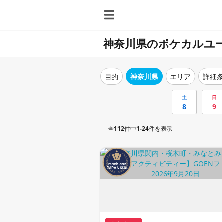
神奈川県のポケカルユ
目的
神奈川県
エリア
詳細
土
日
8
9
全
112
件中
1-24
件を表示