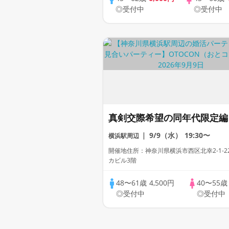
◎受付中
◎受付中
真剣交際希望の同年代限定編
9/9（水）
19:30〜
横浜駅周辺
開催地住所：神奈川県横浜市西区北幸2-1-2
カビル3階
48〜61歳
4,500円
40〜55
◎受付中
◎受付中