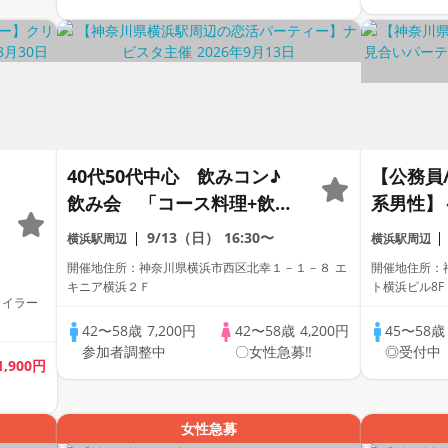
40代50代中心 飲みコン♪
【公務員
飲み会 「コース料理+飲み
系男性】
放題」
将来を真
9/13（日）
16:30〜
横浜駅周辺
横浜駅周辺
会い～個
開催地住所：神奈川県横浜市西区北幸１－１－８ エ
開催地住所：神
ル/White
キニア横浜２Ｆ
ト横浜ビル8
カイラー
／マッチ
42〜58歳
7,200円
42〜58歳
4,200円
45〜58
参加者調整中
〇女性急募‼
◎受付中
1,900円
女性急募