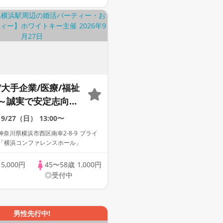
/大手企業/医療/福祉
～誠実で安定志向。
剣に考える方との出
9/27（日）
13:00〜
室スタイ
奈川県横浜市西区南幸2-8-9 ブライ
Key AI Matching
F「横浜コンファレンスホール」
ングあり
歳
5,000円
45〜58歳
1,000円
◎受付中
男性先行中!