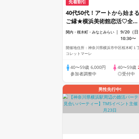
先着割引
40代50代！アートから始ま
ご縁★横浜美術館恋活♡全員
と話せる1対1男女ペアトーク
9/20（
関内・桜木町・みなとみらい
付き※入場料別途500円必要
10:30〜
開催地住所：神奈川県横浜市中区桜木町１丁
コレットマーレ
40〜59歳
6,000円
40〜59歳
参加者調整中
◎受付中
男性先行中!