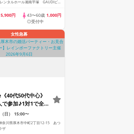
レンタルホール湘南平塚 GAUDIビル
歳
5,900円
43〜60歳
1,000円
◎受付中
女性急募
le《40代50代中心》
人で参加♪1対1で全
☆誠実な方への婚活
6（日）
15:00〜
ー
奈川県厚木市中町2丁目12-15 あつ
ラザ