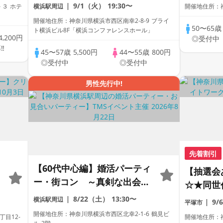
中心・安定職業で落ち着いた
9/1（火）
19:30〜
ホテ
横浜駅周辺
開催地住所：
大人の男性中心」個室スタイ
開催地住所：神奈川県横浜市西区南幸2-8-9 ブライ
ル/White Key AI Matching/
50〜65
ト横浜ビル8F「横浜コンファレンスホール」
4,200円
◎受付中
マッチングあり
‼
45〜57歳
5,500円
44〜55歳
800円
◎受付中
◎受付中
男性先行中!
先着割引
【60代中心編】婚活パーティ
【抽選会
ー・街コン ～真剣な出会い
☆★同世
～
【女性限
8/22（土）
13:30〜
横浜駅周辺
9/
平塚市
開催地住所：神奈川県横浜市西区北幸2-1-6 鶴見ビ
目12-
開催地住所：