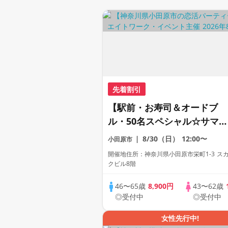
先着割引
【駅前・お寿司＆オードブ
ル・50名スペシャル☆サマー
フェス】★JTBギフト券1万円
8/30（日）
12:00〜
小田原市
分も当たる★
開催地住所：神奈川県小田原市栄町1-3 ス
クビル8階
46〜65歳
8,900円
43〜62歳
◎受付中
◎受付中
女性先行中!