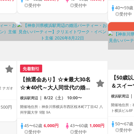
◎受付中
◎受付中
40〜59
◎受付中
先着割引
【50歳
【抽選会あり】☆★最大30名
＆スイー
☆★40代～大人同世代の婚活
2 ナガオ
円↑/安
イベント！（女性限定・早期
横浜駅周辺
8/22（土）
10:00〜
横浜駅周辺
力的男性
申込特典）
開催地住所：神
歳
500円
開催地住所：神奈川県横浜市西区桜木町7丁目42 八
ル/White
ト横浜ビル8
州学園大学 9階 9A
マッチン
50〜67
45〜62歳
6,000円
43〜60歳
1,000円
◎受付中
◎受付中
◎受付中