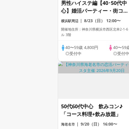
男性ハイステ編【40･50代中
心】婚活パーティー・街コ
ン ～真剣な出会い～
8/23（日）
12:00〜
横浜駅周辺
開催地住所：神奈川県横浜市西区北幸2-1-6
ル 3階
40〜59歳
4,800円
40〜59
◎受付中
◎受付
50代60代中心 飲みコン♪
「コース料理+飲み放題」
9/20（日）
16:00〜
海老名市