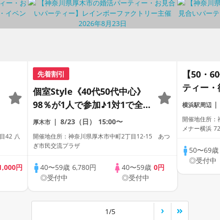
【50・
先着割引
ティー・
個室Style《40代50代中心》
会い～
98％が1人で参加♪1対1で全
横浜駅周辺
員トーク☆誠実な方への婚活
開催地住所：神
8/23（日）
15:00〜
厚木市
メナー横浜 7
パーティー
42 八
開催地住所：神奈川県厚木市中町2丁目12-15 あつ
ぎ市民交流プラザ
50〜69
◎受付中
1,000円
40〜59歳
6,780円
40〜59歳
0円
◎受付中
◎受付中
1/5