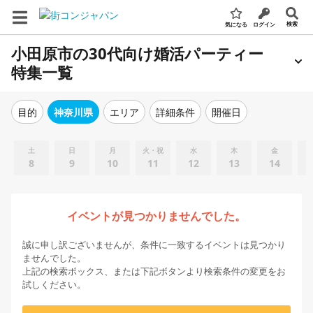
検索
気になる
ログイン
小田原市の30代向け婚活パーティー
特集一覧
エリア
詳細条件
開催日
目的
神奈川県
土
日
月
火・祝
水
木
金
8
9
10
11
12
13
14
イベントが見つかりませんでした。
誠に申し訳ございませんが、条件に一致するイベントは見つかり
ませんでした。
上記の検索ボックス、または下記ボタンより検索条件の変更をお
試しください。