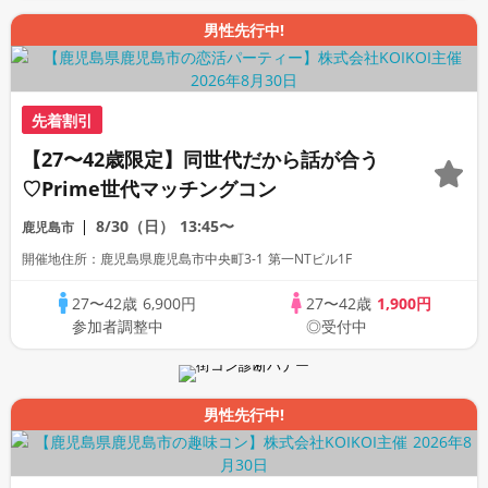
男性先行中!
先着割引
【27〜42歳限定】同世代だから話が合う
♡Prime世代マッチングコン
8/30（日）
13:45〜
鹿児島市
開催地住所：鹿児島県鹿児島市中央町3-1 第一NTビル1F
27〜42歳
6,900円
27〜42歳
1,900円
参加者調整中
◎受付中
男性先行中!