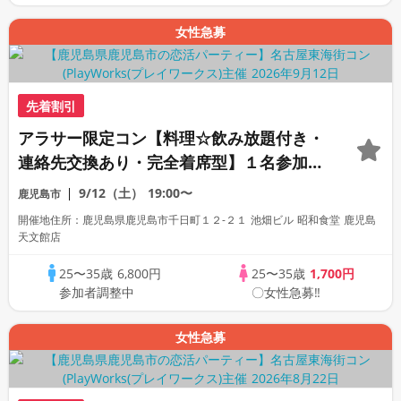
女性急募
先着割引
アラサー限定コン【料理☆飲み放題付き・
連絡先交換あり・完全着席型】１名参加多
数・初参加も大歓迎☆プレイワークス主催
9/12（土）
19:00〜
鹿児島市
☆
開催地住所：鹿児島県鹿児島市千日町１２-２１ 池畑ビル 昭和食堂 鹿児島
天文館店
25〜35歳
6,800円
25〜35歳
1,700円
参加者調整中
〇女性急募‼
女性急募