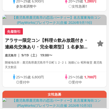
20〜29歳
6,900円
20〜29歳
1,280円
参加者調整中
〇女性急募‼
先着割引
アラサー限定コン【料理☆飲み放題付き・
連絡先交換あり・完全着席型】１名参加多
数・初参加も大歓迎☆プレイワークス主催
9/19（土）
19:00〜
鹿児島市
☆
開催地住所：鹿児島県鹿児島市千日町１２-２１ 池畑ビル 昭和食堂 鹿児島
天文館店
25〜35歳
6,800円
25〜35歳
1,700円
◎受付中
◎受付中
女性急募