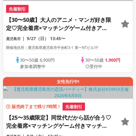
先着割引
【30〜50歳】大人のアニメ・マンガ好き限
定♡完全着席×マッチングゲーム付きアニ
メコン
9/27（日）
13:45〜
鹿児島市
開催地住所：鹿児島県鹿児島市中央町3-1 第一NTビル1F
30〜50歳
6,900円
30〜50歳
1,900円
参加者調整中
◎受付中
女性先行中!
販売終了まで残り7時間！
先着割引
【25〜35歳限定】同世代だから話が合う♡
完全着席×マッチングゲーム付きマッチン
グコン