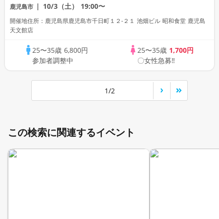
数・初参加も大歓迎☆プレイワークス主催
10/3（土）
19:00〜
鹿児島市
☆
開催地住所：鹿児島県鹿児島市千日町１２-２１ 池畑ビル 昭和食堂 鹿児島
天文館店
25〜35歳
6,800円
25〜35歳
1,700円
参加者調整中
〇女性急募‼
1/2
この検索に関連するイベント