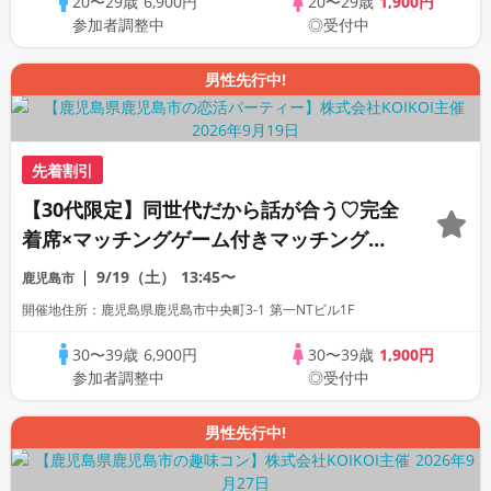
20〜29歳
6,900円
20〜29歳
1,900円
参加者調整中
◎受付中
男性先行中!
先着割引
【30代限定】同世代だから話が合う♡完全
着席×マッチングゲーム付きマッチングコ
ン
9/19（土）
13:45〜
鹿児島市
開催地住所：鹿児島県鹿児島市中央町3-1 第一NTビル1F
30〜39歳
6,900円
30〜39歳
1,900円
参加者調整中
◎受付中
男性先行中!