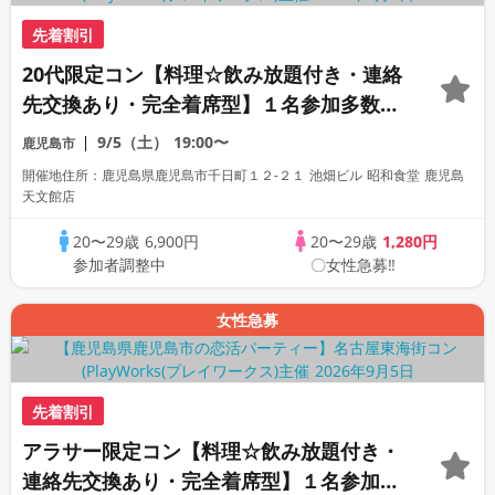
先着割引
20代限定コン【料理☆飲み放題付き・連絡
先交換あり・完全着席型】１名参加多数・
初参加も大歓迎☆プレイワークス主催☆
9/5（土）
19:00〜
鹿児島市
開催地住所：鹿児島県鹿児島市千日町１２-２１ 池畑ビル 昭和食堂 鹿児島
天文館店
20〜29歳
6,900円
20〜29歳
1,280円
参加者調整中
〇女性急募‼
女性急募
先着割引
アラサー限定コン【料理☆飲み放題付き・
連絡先交換あり・完全着席型】１名参加多