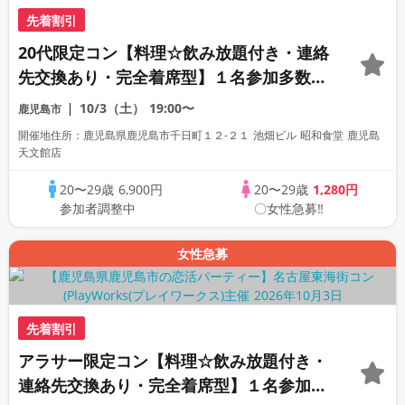
先着割引
20代限定コン【料理☆飲み放題付き・連絡
先交換あり・完全着席型】１名参加多数・
初参加も大歓迎☆プレイワークス主催☆
10/3（土）
19:00〜
鹿児島市
開催地住所：鹿児島県鹿児島市千日町１２-２１ 池畑ビル 昭和食堂 鹿児島
天文館店
20〜29歳
6,900円
20〜29歳
1,280円
参加者調整中
〇女性急募‼
女性急募
先着割引
アラサー限定コン【料理☆飲み放題付き・
連絡先交換あり・完全着席型】１名参加多