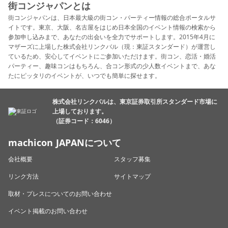
街コンジャパンとは
街コンジャパンは、日本最大級の街コン・パーティー情報の総合ポータルサ
イトです。東京、大阪、名古屋をはじめ日本全国のイベント情報の検索から
参加申し込みまで、あなたの出会いを全力でサポートします。2015年4月に
マザーズに上場した株式会社リンクバル（現：東証スタンダード）が運営し
ているため、安心してイベントにご参加いただけます。街コン、恋活・婚活
パーティー、趣味コンはもちろん、合コン形式の少人数イベントまで、あな
たにピッタリのイベントが、いつでも簡単に探せます。
株式会社リンクバルは、東京証券取引所スタンダード市場に
上場しております。
（証券コード：6046）
machicon JAPANについて
会社概要
スタッフ募集
リンク方法
サイトマップ
取材・プレスについてのお問い合わせ
イベント掲載のお問い合わせ