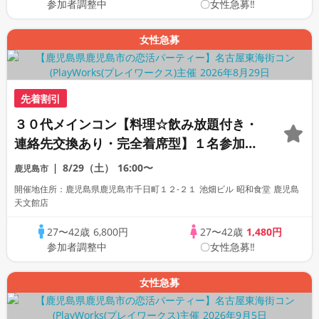
参加者調整中
〇女性急募‼
女性急募
先着割引
３０代メインコン【料理☆飲み放題付き・
連絡先交換あり・完全着席型】１名参加多
数・初参加も大歓迎☆
8/29（土）
16:00〜
鹿児島市
開催地住所：鹿児島県鹿児島市千日町１２-２１ 池畑ビル 昭和食堂 鹿児島
天文館店
27〜42歳
6,800円
27〜42歳
1,480円
参加者調整中
〇女性急募‼
女性急募