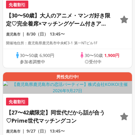
先着割引
【30〜50歳】大人のアニメ・マンガ好き限
定♡完全着席×マッチングゲーム付きアニ
メコン
8/30（日）
13:45〜
鹿児島市
開催地住所：鹿児島県鹿児島市中央町3-1 第一NTビル1F
30〜50歳
6,900円
30〜50歳
1,900円
参加者調整中
◎受付中
男性先行中!
先着割引
【27〜42歳限定】同世代だから話が合う
♡Prime世代マッチングコン
9/27（日）
13:45〜
鹿児島市