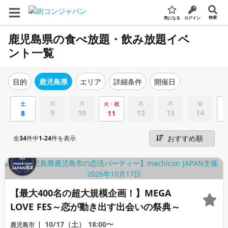
検索
気になる
ログイン
鹿児島県の食べ放題・飲み放題イベ
ント一覧
エリア
詳細条件
開催日
目的
鹿児島県
日
月
水
木
金
土
火・祝
9
10
12
13
14
8
11
全
34
件中
1-24
件を表示
【最大400名の超大規模企画！】MEGA
LOVE FES～恋が動き出す出会いの祭典～
10/17（土）
18:00〜
鹿児島市