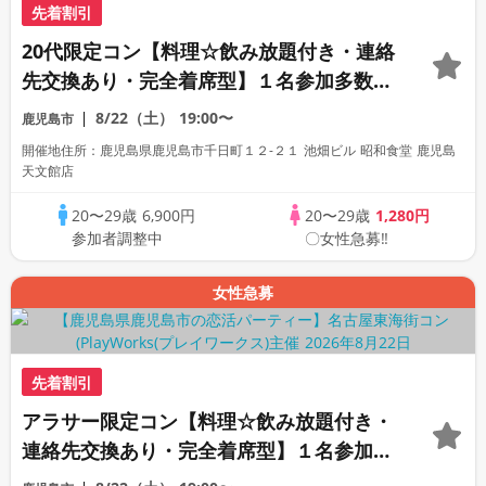
先着割引
20代限定コン【料理☆飲み放題付き・連絡
先交換あり・完全着席型】１名参加多数・
初参加も大歓迎☆プレイワークス主催☆
8/22（土）
19:00〜
鹿児島市
開催地住所：鹿児島県鹿児島市千日町１２-２１ 池畑ビル 昭和食堂 鹿児島
天文館店
20〜29歳
6,900円
20〜29歳
1,280円
参加者調整中
〇女性急募‼
女性急募
先着割引
アラサー限定コン【料理☆飲み放題付き・
連絡先交換あり・完全着席型】１名参加多
数・初参加も大歓迎☆プレイワークス主催