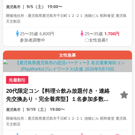
数・初参加も大歓迎☆プレイワークス主催
9/5（土）
19:00〜
鹿児島市
☆
開催地住所：鹿児島県鹿児島市千日町１２-２１ 池畑ビル 昭和食堂 鹿児島
天文館店
25〜35歳
6,800円
25〜35歳
1,700円
参加者調整中
〇女性急募‼
女性急募
先着割引
20代限定コン【料理☆飲み放題付き・連絡
先交換あり・完全着席型】１名参加多数・
初参加も大歓迎☆プレイワークス主催☆
9/19（土）
19:00〜
鹿児島市
開催地住所：鹿児島県鹿児島市千日町１２-２１ 池畑ビル 昭和食堂 鹿児島
天文館店