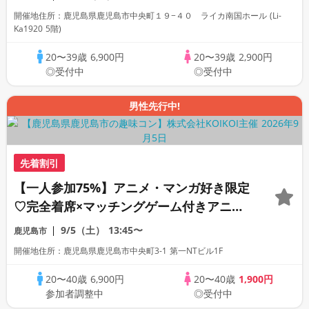
開催地住所：鹿児島県鹿児島市中央町１９−４０ ライカ南国ホール (Li-
Ka1920 5階)
20〜39歳
6,900円
20〜39歳
2,900円
◎受付中
◎受付中
男性先行中!
先着割引
【一人参加75%】アニメ・マンガ好き限定
♡完全着席×マッチングゲーム付きアニメ
コン
9/5（土）
13:45〜
鹿児島市
開催地住所：鹿児島県鹿児島市中央町3-1 第一NTビル1F
20〜40歳
6,900円
20〜40歳
1,900円
参加者調整中
◎受付中