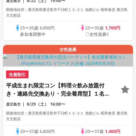
8/22（土）
19:00〜
鹿児島市
☆
開催地住所：鹿児島県鹿児島市千日町１２-２１ 池畑ビル 昭和食堂 鹿児島
天文館店
25〜35歳
6,800円
25〜35歳
1,700円
参加者調整中
〇女性急募‼
女性急募
先着割引
平成生まれ限定コン【料理☆飲み放題付
き・連絡先交換あり・完全着席型】１名参
加多数・初参加も大歓迎☆
8/29（土）
16:00〜
鹿児島市
開催地住所：鹿児島県鹿児島市千日町１２-２１ 池畑ビル 昭和食堂 鹿児島
天文館店
20〜37歳
6,800円
20〜37歳
1,400円