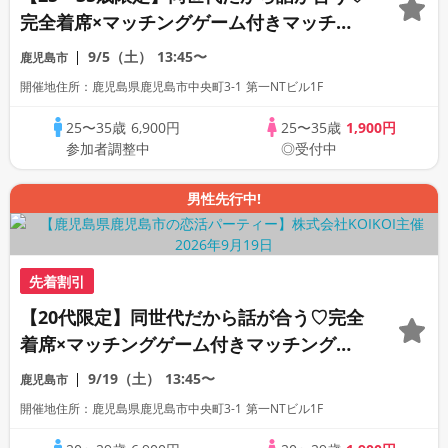
完全着席×マッチングゲーム付きマッチン
グコン
9/5（土）
13:45〜
鹿児島市
開催地住所：鹿児島県鹿児島市中央町3-1 第一NTビル1F
25〜35歳
6,900円
25〜35歳
1,900円
参加者調整中
◎受付中
男性先行中!
先着割引
【20代限定】同世代だから話が合う♡完全
着席×マッチングゲーム付きマッチングコ
ン
9/19（土）
13:45〜
鹿児島市
開催地住所：鹿児島県鹿児島市中央町3-1 第一NTビル1F