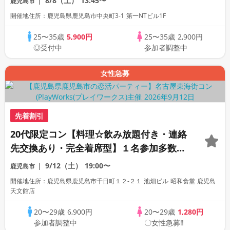
8/8（土）
13:45〜
鹿児島市
開催地住所：鹿児島県鹿児島市中央町3-1 第一NTビル1F
25〜35歳
5,900円
25〜35歳
2,900円
◎受付中
参加者調整中
女性急募
先着割引
20代限定コン【料理☆飲み放題付き・連絡
先交換あり・完全着席型】１名参加多数・
初参加も大歓迎☆プレイワークス主催☆
9/12（土）
19:00〜
鹿児島市
開催地住所：鹿児島県鹿児島市千日町１２-２１ 池畑ビル 昭和食堂 鹿児島
天文館店
20〜29歳
6,900円
20〜29歳
1,280円
参加者調整中
〇女性急募‼