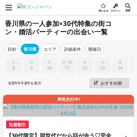
検索
気になる
ログイン
香川県の一人参加×30代特集の街コ
ン・婚活パーティーの出会い一覧
エリア
詳細条件
開催日
目的
香川県
土
日
月
火・祝
水
木
金
8
9
10
11
12
13
14
全
2
件中
1-2
件を表示
男性先行中!
先着割引
【30代限定】同世代だから話が合う♡完全