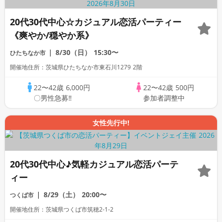
20代30代中心☆カジュアル恋活パーティー
《爽やか/穏やか系》
8/30（日）
15:30〜
ひたちなか市
開催地住所：茨城県ひたちなか市東石川1279 2階
22〜42歳
6,000円
22〜42歳
500円
〇男性急募‼
参加者調整中
女性先行中!
20代30代中心♪気軽カジュアル恋活パーテ
ィー
8/29（土）
20:00〜
つくば市
開催地住所：茨城県つくば市筑穂2-1-2