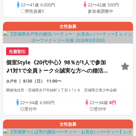
22〜41歳
6,000円
22〜42歳
500円
〇男性急募‼
参加者調整中
女性急募
先着割引
個室Style《20代中心》98％が1人で参加
♪1対1で全員トーク☆誠実な方への婚活パ
ーティー
8/30（日）
11:00〜
水戸市
開催地住所：茨城県水戸市緑町１丁目１?１８ 茨城県立青少年会館
22〜34歳
6,980円
22〜34歳
0円
◎受付中
◎受付中
女性急募