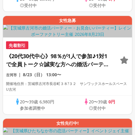
◎受付中
◎受付中
女性急募
先着割引
《20代30代中心》98％が1人で参加♪1対1
で全員トーク☆誠実な方への婚活パーティ
ー
8/23（日）
13:00〜
古河市
開催地住所：茨城県古河市長谷町３８?３２ サンワックスホールスペース
U古河
20〜39歳
6,980円
20〜39歳
0円
参加者調整中
◎受付中
女性先行中!