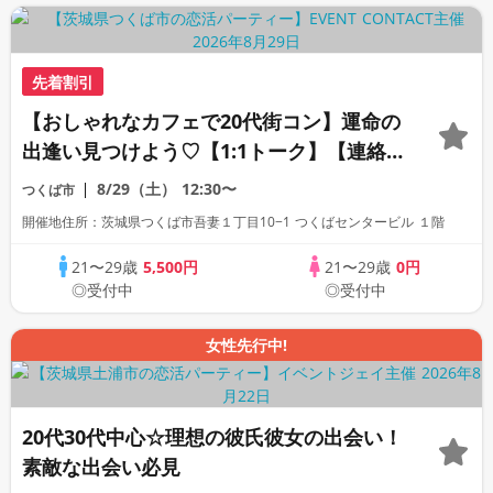
先着割引
【おしゃれなカフェで20代街コン】運命の
出逢い見つけよう♡【1:1トーク】【連絡
先自由交換】
8/29（土）
12:30〜
つくば市
開催地住所：茨城県つくば市吾妻１丁目10−1 つくばセンタービル １階
21〜29歳
5,500円
21〜29歳
0円
◎受付中
◎受付中
女性先行中!
20代30代中心☆理想の彼氏彼女の出会い！
素敵な出会い必見