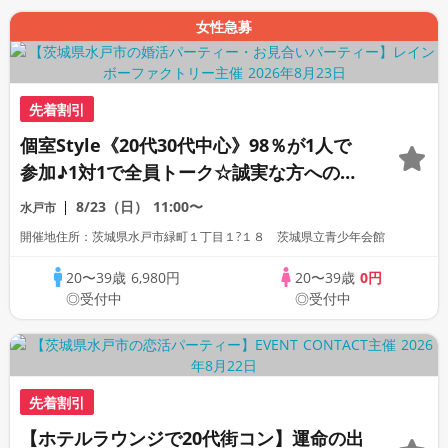
女性急募
先着割引
個室Style《20代30代中心》98％が1人で
参加♪1対1で全員トーク☆誠実な方への婚
活パーティー
8/23（日）
11:00〜
水戸市
開催地住所：茨城県水戸市緑町１丁目１?１８ 茨城県立青少年会館
20〜39歳
6,980円
20〜39歳
0円
◎受付中
◎受付中
先着割引
【ホテルラウンジで20代街コン】運命の出