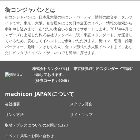
街コンジャパンとは
街コンジャパンは、日本最大級の街コン・パーティー情報の総合ポータルサ
イトです。東京、大阪、名古屋をはじめ日本全国のイベント情報の検索から
参加申し込みまで、あなたの出会いを全力でサポートします。2015年4月に
マザーズに上場した株式会社リンクバル（現：東証スタンダード）が運営し
ているため、安心してイベントにご参加いただけます。街コン、恋活・婚活
パーティー、趣味コンはもちろん、合コン形式の少人数イベントまで、あな
たにピッタリのイベントが、いつでも簡単に探せます。
株式会社リンクバルは、東京証券取引所スタンダード市場に
上場しております。
（証券コード：6046）
machicon JAPANについて
会社概要
スタッフ募集
リンク方法
サイトマップ
取材・プレスについてのお問い合わせ
イベント掲載のお問い合わせ