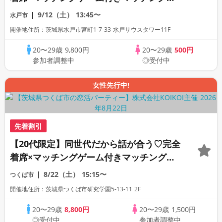
ン
9/12（土）
13:45〜
水戸市
開催地住所：茨城県水戸市宮町1-7-33 水戸サウスタワー11F
20〜29歳
9,800円
20〜29歳
500円
参加者調整中
◎受付中
女性先行中!
先着割引
【20代限定】同世代だから話が合う♡完全
着席×マッチングゲーム付きマッチングコ
ン
8/22（土）
15:15〜
つくば市
開催地住所：茨城県つくば市研究学園5-13-11 2F
20〜29歳
8,800円
20〜29歳
1,500円
◎受付中
参加者調整中