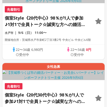
先着割引
個室Style《20代中心》98％が1人で参加
♪1対1で全員トーク☆誠実な方への婚活パ
ーティー
9/6（日）
11:00〜
水戸市
開催地住所：茨城県水戸市泉町2丁目3番2号 中央ビル 中央ビル6階
22〜34歳
6,980円
22〜34歳
0円
◎受付中
◎受付中
女性急募
先着割引
個室Style《20代30代中心》98％が1人で
参加♪1対1で全員トーク☆誠実な方への婚