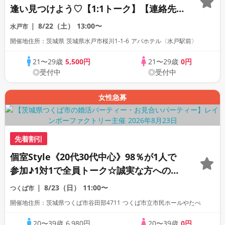
逢い見つけよう♡【1:1トーク】【連絡先
自由交換】
8/22（土）
13:00〜
水戸市
開催地住所：茨城県 茨城県水戸市桜川1-1-6 アパホテル〈水戸駅前〉
21〜29歳
5,500円
21〜29歳
0円
◎受付中
◎受付中
女性急募
先着割引
個室Style《20代30代中心》98％が1人で
参加♪1対1で全員トーク☆誠実な方への婚
活パーティー
8/23（日）
11:00〜
つくば市
開催地住所：茨城県つくば市谷田部4711 つくば市立市民ホールやたべ
20〜39歳
6,980円
20〜39歳
0円