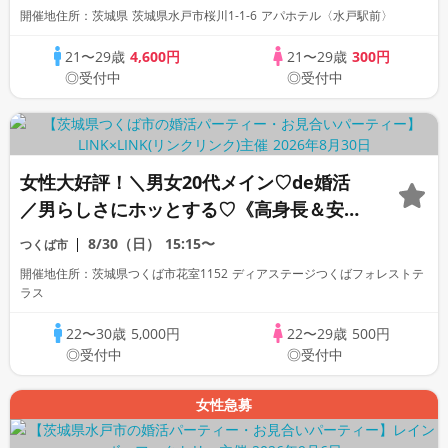
開催地住所：茨城県 茨城県水戸市桜川1-1-6 アパホテル〈水戸駅前〉
21〜29歳
4,600円
21〜29歳
300円
◎受付中
◎受付中
女性大好評！＼男女20代メイン♡de婚活
／男らしさにホッとする♡《高身長＆安定
収入》 ＆周囲に優しく穏やかなかた
8/30（日）
15:15〜
つくば市
開催地住所：茨城県つくば市花室1152 ディアステージつくばフォレストテ
ラス
22〜30歳
5,000円
22〜29歳
500円
◎受付中
◎受付中
女性急募