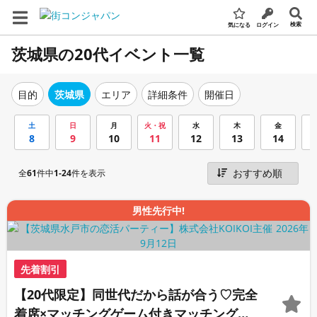
検索
気になる
ログイン
茨城県の20代イベント一覧
エリア
詳細条件
開催日
目的
茨城県
土
日
月
火・祝
水
木
金
8
9
10
11
12
13
14
全
61
件中
1-24
件を表示
男性先行中!
先着割引
【20代限定】同世代だから話が合う♡完全
着席×マッチングゲーム付きマッチングコ