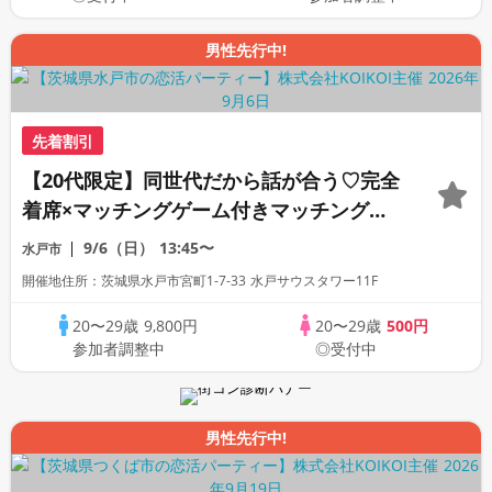
男性先行中!
先着割引
【20代限定】同世代だから話が合う♡完全
着席×マッチングゲーム付きマッチングコ
ン
9/6（日）
13:45〜
水戸市
開催地住所：茨城県水戸市宮町1-7-33 水戸サウスタワー11F
20〜29歳
9,800円
20〜29歳
500円
参加者調整中
◎受付中
男性先行中!