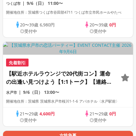
活パーティー
9/6（日）
11:00〜
つくば市
開催地住所：茨城県つくば市谷田部4711 つくば市立市民ホールやたべ
20〜39歳
6,980円
20〜39歳
0円
◎受付中
◎受付中
先着割引
【駅近ホテルラウンジで20代街コン】運命
の出逢い見つけよう【1:1トーク】【連絡
先自由交換】
9/6（日）
13:00〜
水戸市
開催地住所：茨城県 茨城県水戸市桜川1-1-6 アパホテル〈水戸駅前〉
21〜29歳
4,600円
21〜29歳
0円
◎受付中
◎受付中
女性急募