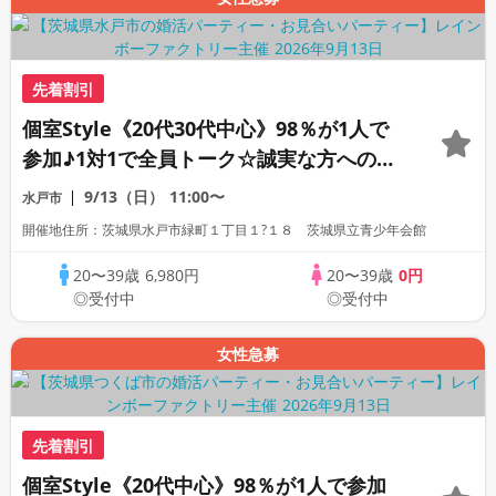
先着割引
個室Style《20代30代中心》98％が1人で
参加♪1対1で全員トーク☆誠実な方への婚
活パーティー
9/13（日）
11:00〜
水戸市
開催地住所：茨城県水戸市緑町１丁目１?１８ 茨城県立青少年会館
20〜39歳
6,980円
20〜39歳
0円
◎受付中
◎受付中
女性急募
先着割引
個室Style《20代中心》98％が1人で参加