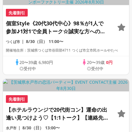
先着割引
個室Style《20代30代中心》98％が1人で
参加♪1対1で全員トーク☆誠実な方への婚
活パーティー
8/30（日）
11:00〜
つくば市
開催地住所：茨城県つくば市谷田部4711 つくば市立市民ホールやたべ
20〜39歳
6,980円
20〜39歳
0円
◎受付中
◎受付中
先着割引
【ホテルラウンジで20代街コン】運命の出
逢い見つけよう♡【1:1トーク】【連絡先
自由交換】
8/30（日）
13:00〜
水戸市