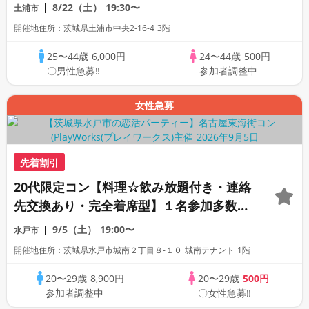
8/22（土）
19:30〜
土浦市
開催地住所：茨城県土浦市中央2-16-4 3階
25〜44歳
6,000円
24〜44歳
500円
〇男性急募‼
参加者調整中
女性急募
先着割引
20代限定コン【料理☆飲み放題付き・連絡
先交換あり・完全着席型】１名参加多数・
初参加も大歓迎☆プレイワークス主催☆
9/5（土）
19:00〜
水戸市
開催地住所：茨城県水戸市城南２丁目８-１０ 城南テナント 1階
20〜29歳
8,900円
20〜29歳
500円
参加者調整中
〇女性急募‼