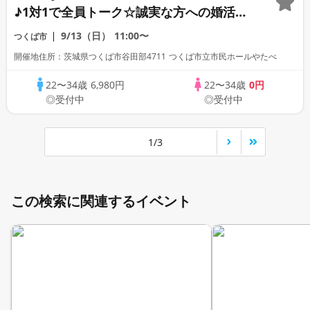
♪1対1で全員トーク☆誠実な方への婚活パ
ーティー
9/13（日）
11:00〜
つくば市
開催地住所：茨城県つくば市谷田部4711 つくば市立市民ホールやたべ
22〜34歳
6,980円
22〜34歳
0円
◎受付中
◎受付中
1/3
この検索に関連するイベント