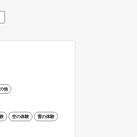
の他
験
空の体験
雪の体験