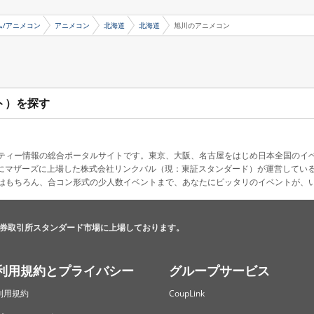
ム/アニメコン
アニメコン
北海道
北海道
旭川のアニメコン
ト）を探す
ティー情報の総合ポータルサイトです。東京、大阪、名古屋をはじめ日本全国のイ
4月にマザーズに上場した株式会社リンクバル（現：東証スタンダード）が運営してい
はもちろん、合コン形式の少人数イベントまで、あなたにピッタリのイベントが、
券取引所スタンダード市場に上場しております。
利用規約とプライバシー
グループサービス
利用規約
CoupLink