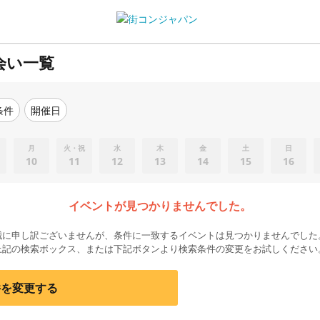
会い一覧
条件
開催日
月
火・祝
水
木
金
土
日
10
11
12
13
14
15
16
イベントが見つかりませんでした。
誠に申し訳ございませんが、条件に一致するイベントは見つかりませんでした
上記の検索ボックス、または下記ボタンより検索条件の変更をお試しください
件を変更する