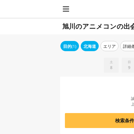
旭川のアニメコンの出
目的
(1)
北海道
エリア
詳細
土
日
8
9
検索条