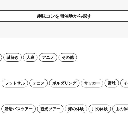
趣味コンを開催地から探す
謎解き
人狼
アニメ
その他
フットサル
テニス
ボルダリング
サッカー
野球
そ
婚活バスツアー
観光ツアー
海の体験
川の体験
山の体