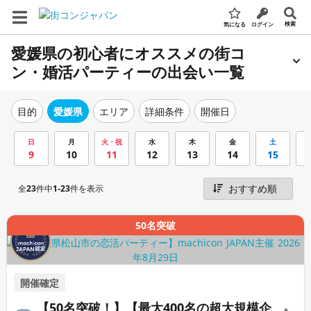
検索
気になる
ログイン
愛媛県の初心者にオススメの街コ
ン・婚活パーティーの出会い一覧
エリア
詳細条件
開催日
目的
愛媛県
日
月
火・祝
水
木
金
土
9
10
11
12
13
14
15
全
23
件中
1-23
件を表示
50名突破
開催確定
【50名突破！】【最大400名の超大規模企