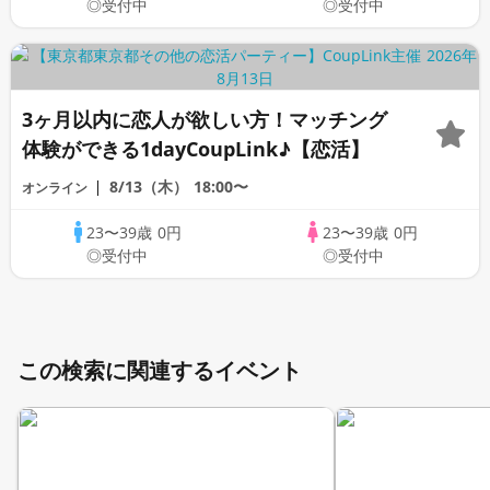
◎受付中
◎受付中
3ヶ月以内に恋人が欲しい方！マッチング
体験ができる1dayCoupLink♪【恋活】
8/13（木）
18:00〜
オンライン
23〜39歳
0円
23〜39歳
0円
◎受付中
◎受付中
この検索に関連するイベント