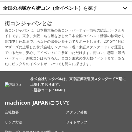
全国の地域から街コン（全イベント）を探す
街コンジャパンとは
街コンジャパンは、日本最大級の街コン・パーティー情報の総合ポータルサ
イトです。東京、大阪、名古屋をはじめ日本全国のイベント情報の検索から
参加申し込みまで、あなたの出会いを全力でサポートします。2015年4月に
マザーズに上場した株式会社リンクバル（現：東証スタンダード）が運営し
ているため、安心してイベントにご参加いただけます。街コン、恋活・婚活
パーティー、趣味コンはもちろん、合コン形式の少人数イベントまで、あな
たにピッタリのイベントが、いつでも簡単に探せます。
株式会社リンクバルは、東京証券取引所スタンダード市場に
上場しております。
（証券コード：6046）
machicon JAPANについて
会社概要
スタッフ募集
リンク方法
サイトマップ