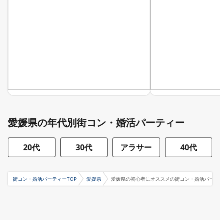
愛媛県の年代別街コン・婚活パーティー
20代
30代
アラサー
40代
街コン・婚活パーティーTOP
愛媛県
愛媛県の初心者にオススメの街コン・婚活パーテ