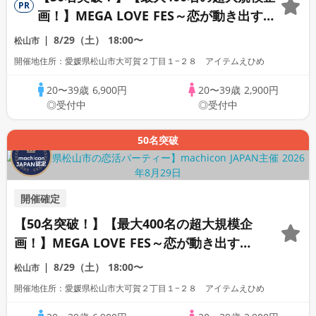
PR
画！】MEGA LOVE FES～恋が動き出す出
会いの祭典～
8/29（土）
18:00〜
松山市
開催地住所：愛媛県松山市大可賀２丁目１−２８ アイテムえひめ
20〜39歳
6,900円
20〜39歳
2,900円
◎受付中
◎受付中
50名突破
開催確定
【50名突破！】【最大400名の超大規模企
画！】MEGA LOVE FES～恋が動き出す出
会いの祭典～
8/29（土）
18:00〜
松山市
開催地住所：愛媛県松山市大可賀２丁目１−２８ アイテムえひめ