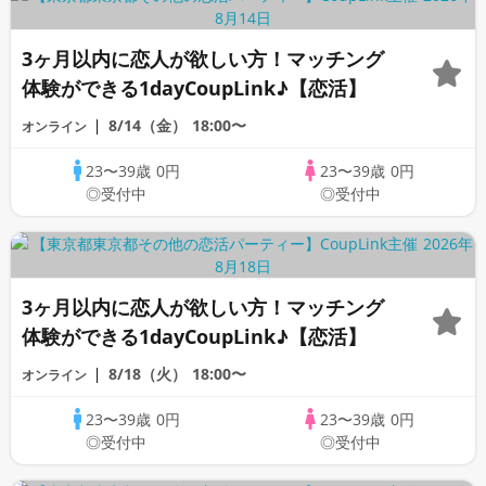
3ヶ月以内に恋人が欲しい方！マッチング
体験ができる1dayCoupLink♪【恋活】
8/14（金）
18:00〜
オンライン
23〜39歳
0円
23〜39歳
0円
◎受付中
◎受付中
3ヶ月以内に恋人が欲しい方！マッチング
体験ができる1dayCoupLink♪【恋活】
8/18（火）
18:00〜
オンライン
23〜39歳
0円
23〜39歳
0円
◎受付中
◎受付中