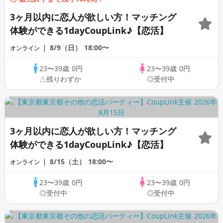
3ヶ月以内に恋人が欲しい方！マッチング
体験ができる1dayCoupLink♪【恋活】
8/9（日）
18:00〜
オンライン
23〜39歳
0円
23〜39歳
0円
△残りわずか
◎受付中
3ヶ月以内に恋人が欲しい方！マッチング
体験ができる1dayCoupLink♪【恋活】
8/15（土）
18:00〜
オンライン
23〜39歳
0円
23〜39歳
0円
◎受付中
◎受付中