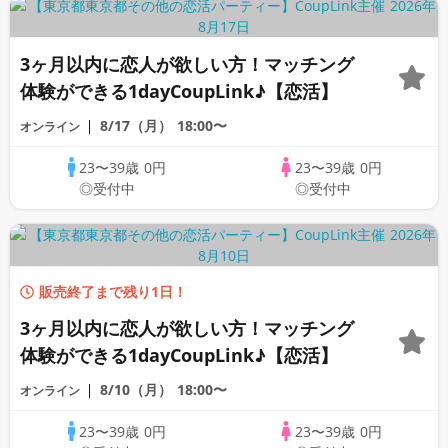
3ヶ月以内に恋人が欲しい方！マッチング
体験ができる1dayCoupLink♪【恋活】
8/17（月）
18:00〜
オンライン
23〜39歳
0円
23〜39歳
0円
◎受付中
◎受付中
販売終了まで残り1日！
3ヶ月以内に恋人が欲しい方！マッチング
体験ができる1dayCoupLink♪【恋活】
8/10（月）
18:00〜
オンライン
23〜39歳
0円
23〜39歳
0円