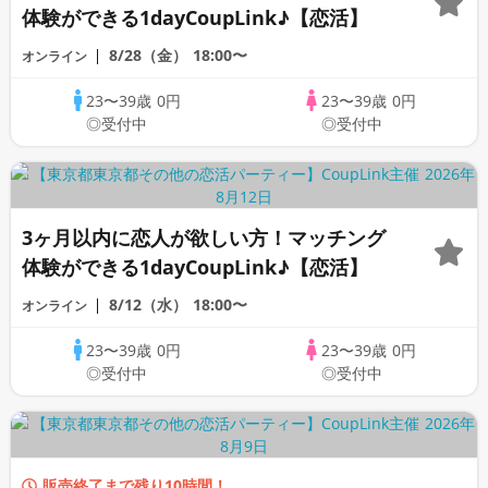
体験ができる1dayCoupLink♪【恋活】
8/28（金）
18:00〜
オンライン
23〜39歳
0円
23〜39歳
0円
◎受付中
◎受付中
3ヶ月以内に恋人が欲しい方！マッチング
体験ができる1dayCoupLink♪【恋活】
8/12（水）
18:00〜
オンライン
23〜39歳
0円
23〜39歳
0円
◎受付中
◎受付中
販売終了まで残り10時間！