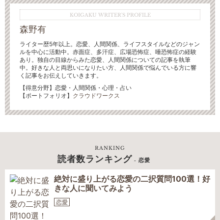
KOIGAKU WRITER'S PROFILE
森野有
ライター歴5年以上。恋愛、人間関係、ライフスタイルなどのジャン
ルを中心に活動中。赤面症、多汗症、広場恐怖症、唾恐怖症の経験
あり。独自の目線からみた恋愛、人間関係についての記事を執筆
中。好きな人と両思いになりたい方、人間関係で悩んでいる方に響
く記事をお伝えしていきます。
【得意分野】恋愛・人間関係・心理・占い
【ポートフォリオ】
クラウドワークス
RANKING
読者数ランキング
- 恋愛
絶対に盛り上がる恋愛の二択質問100選！好
きな人に聞いてみよう
恋愛