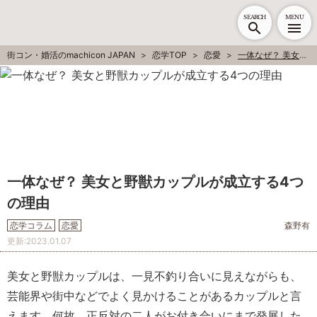
SEARCH
MENU
街コン・婚活のmachicon JAPAN
恋学TOP
恋愛
一体なぜ？ 美女と野獣カップルが成立する4つの理由
一体なぜ？ 美女と野獣カップルが成立する4つ
の理由
恋学コラム
恋愛
森野有
更新:
2023.01.07
美女と野獣カップルは、一見不釣り合いに見えながらも、
芸能界や街中などでよく見かけることがあるカップルと言
えます。何故、正反対の二人がお付き合いにまで発展した