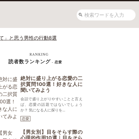
て」と思う男性の行動8選
RANKING
読者数ランキング
- 恋愛
絶対に盛り上がる恋愛の二
択質問100選！好きな人に
聞いてみよう
会話で盛り上がりやすいことと言え
ば、恋愛の話題ではないでしょう
か？ 気になる人に探りを...
恋愛
【男女別】目をそらす際の
心理的作用10選｜目をそら