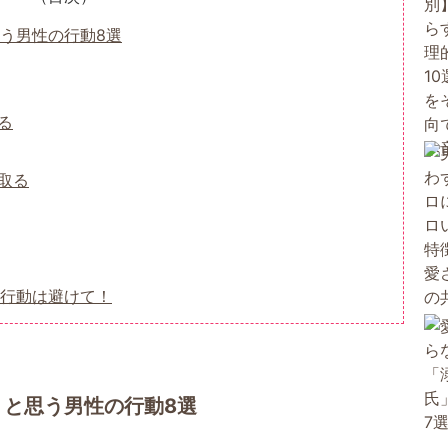
う男性の行動8選
る
取る
る行動は避けて！
」と思う男性の行動8選