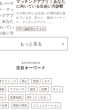
マッチングアプリ｜あなた
に向いている出会い方診断
今の世の中には出会いの選択肢が溢
れています。街コン、婚活パーティ
ー、マッチングアプリ……...
PR
編集部おすすめ
もっと見る
KEYWORDS
注目キーワード
愛テクニック
男心
態度
モテ
値観
アプローチ
彼氏
交際
サイン
ウケ
恋愛指南
NG（ドン引き）
テ仕草
理想の男性
コミュニケーション