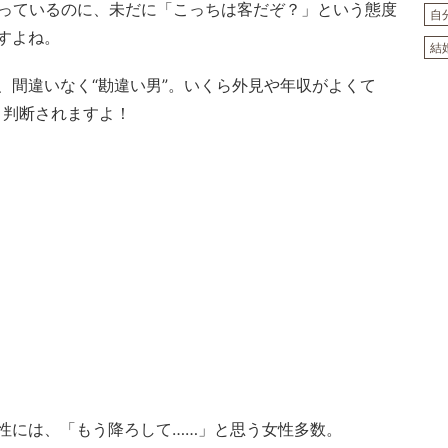
わっているのに、未だに「こっちは客だぞ？」という態度
自
すよね。
結
、間違いなく“勘違い男”。いくら外見や年収がよくて
と判断されますよ！
性には、「もう降ろして……」と思う女性多数。