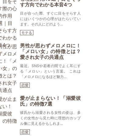
す方向でわかる本音4つ
目が合った際、すぐに目をそらす人
にはいくつかの心理がはたらいてい
ます。その人にどのよう...
モテる
男性が思わずメロメロに！
「メロい女」の特徴とは？
愛され女子の共通点
最近、SNSや若者の間でよく耳にす
る「メロい」という言葉。 これは
「メロメロになるほど魅力...
恋愛
愛が止まらない！「溺愛彼
氏」の特徴7選
彼氏から溺愛される女性の姿は、多
くの女性から見た時に理想のカップ
ル像に見えるかもしれま...
恋愛