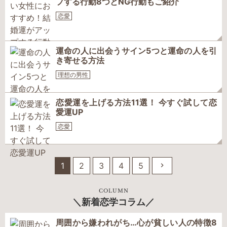
プする行動8つとNG行動もご紹介
恋愛
運命の人に出会うサイン5つと運命の人を引
き寄せる方法
理想の男性
恋愛運を上げる方法11選！ 今すぐ試して恋
愛運UP
恋愛
1
2
3
4
5
COLUMN
新着恋学コラム
周囲から嫌われがち…心が貧しい人の特徴8