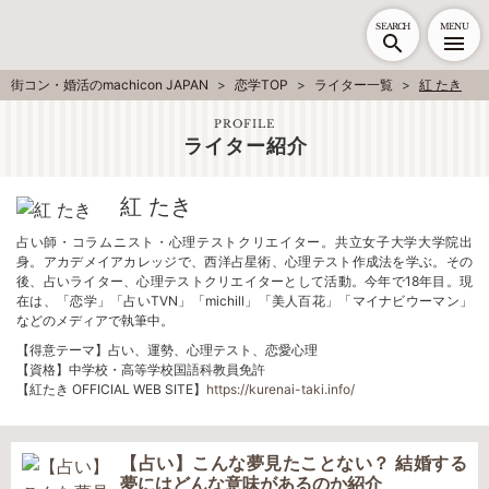
SEARCH
MENU
街コン・婚活のmachicon JAPAN
恋学TOP
ライター一覧
紅 たき
PROFILE
ライター紹介
紅 たき
占い師・コラムニスト・心理テストクリエイター。共立女子大学大学院出
身。アカデメイアカレッジで、西洋占星術、心理テスト作成法を学ぶ。その
後、占いライター、心理テストクリエイターとして活動。今年で18年目。現
在は、「恋学」「占いTVN」「michill」「美人百花」「マイナビウーマン」
などのメディアで執筆中。
【得意テーマ】占い、運勢、心理テスト、恋愛心理
【資格】中学校・高等学校国語科教員免許
【紅たき OFFICIAL WEB SITE】
https://kurenai-taki.info/
【占い】こんな夢見たことない？ 結婚する
夢にはどんな意味があるのか紹介