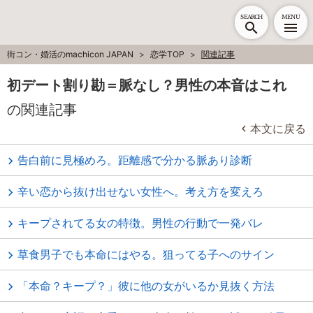
SEARCH
MENU
街コン・婚活のmachicon JAPAN
恋学TOP
関連記事
初デート割り勘＝脈なし？男性の本音はこれ
の関連記事
本文に戻る
告白前に見極めろ。距離感で分かる脈あり診断
辛い恋から抜け出せない女性へ。考え方を変えろ
キープされてる女の特徴。男性の行動で一発バレ
草食男子でも本命にはやる。狙ってる子へのサイン
「本命？キープ？」彼に他の女がいるか見抜く方法