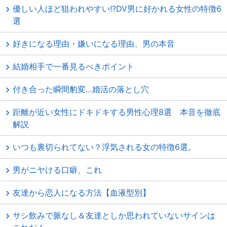
優しい人ほど狙われやすい!?DV男に好かれる女性の特徴6
選
好きになる理由・嫌いになる理由、男の本音
結婚相手で一番見るべきポイント
付き合った瞬間豹変…婚活の落とし穴
距離が近い女性にドキドキする男性心理8選 本音を徹底
解説
いつも裏切られてない？浮気される女の特徴6選。
男がニヤける口癖、これ
友達から恋人になる方法【血液型別】
サシ飲みで脈なし＆友達としか思われていないサインは