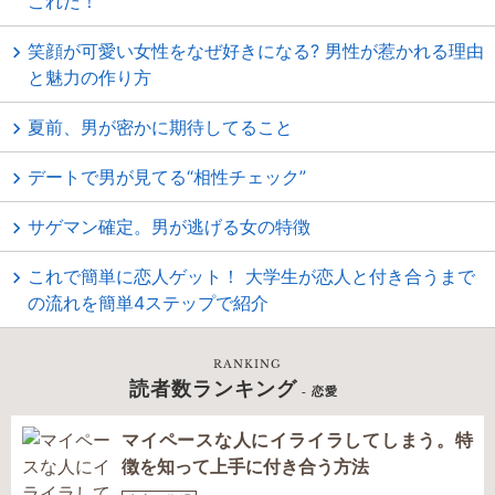
これだ！
笑顔が可愛い女性をなぜ好きになる? 男性が惹かれる理由
と魅力の作り方
夏前、男が密かに期待してること
デートで男が見てる“相性チェック”
サゲマン確定。男が逃げる女の特徴
これで簡単に恋人ゲット！ 大学生が恋人と付き合うまで
の流れを簡単4ステップで紹介
RANKING
読者数ランキング
- 恋愛
マイペースな人にイライラしてしまう。特
徴を知って上手に付き合う方法