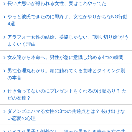
長い片思いが報われる女性、実はこれやってた
やっと彼氏できたのに即終了。女性がやりがちなNG行動
4選
アラフォー女性の結婚、妥協じゃない。“割り切り婚”がう
まくいく理由
女友達から本命へ。男性が急に意識し始める4つの瞬間
男性心理丸わかり。頭に触れてくる意味とタイミング別
の本音
付き合ってないのにプレゼントをくれるのは脈あり？ た
だの友達？
ダメンズにハマる女性の3つの共通点とは？ 抜け出せな
い恋愛の心理
ハイスペ男子も例外なし。狙った男を引き寄せる女の共