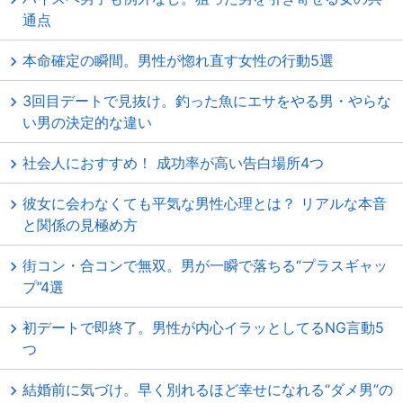
通点
本命確定の瞬間。男性が惚れ直す女性の行動5選
3回目デートで見抜け。釣った魚にエサをやる男・やらな
い男の決定的な違い
社会人におすすめ！ 成功率が高い告白場所4つ
彼女に会わなくても平気な男性心理とは？ リアルな本音
と関係の見極め方
街コン・合コンで無双。男が一瞬で落ちる“プラスギャッ
プ”4選
初デートで即終了。男性が内心イラッとしてるNG言動5
つ
結婚前に気づけ。早く別れるほど幸せになれる“ダメ男”の