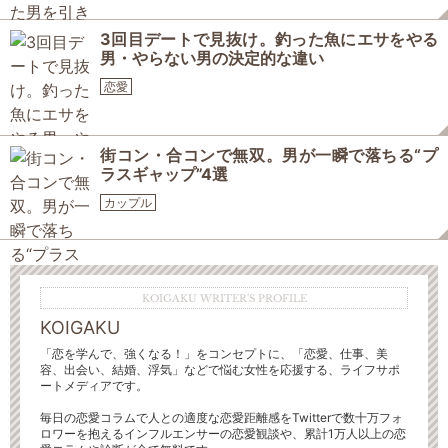
3回目デートで見抜け。釣った魚にエサをやる
男・やらない男の決定的な違い
恋愛
街コン・合コンで無双。男が一瞬で落ちる“プ
ラスギャップ”4選
カップル
KOIGAKU WRITER'S PROFILE
KOIGAKU
「恋を学んで、強くなる！」をコンセプトに、「恋愛、仕事、美
容、出会い、結婚、浮気」などで悩む女性を応援する、ライフサポ
ートメディアです。
毎日の恋愛コラムで人との適度な恋愛距離感をTwitterで数十万フォ
ロワーを抱えるインフルエンサーの恋愛観談や、累計1万人以上の恋