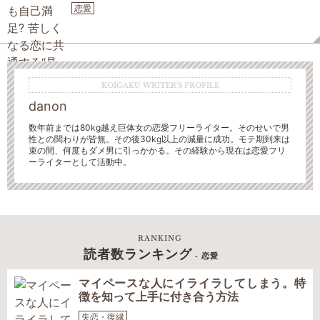
恋愛
KOIGAKU WRITER'S PROFILE
danon
数年前までは80kg越え巨体女の恋愛フリーライター。そのせいで男
性との関わりが皆無。
その後30kg以上の減量に成功。モテ期到来は
束の間、何度もダメ男に引っかかる。その経験から現在は恋愛フリ
ーライターとして活動中。
RANKING
読者数ランキング
- 恋愛
マイペースな人にイライラしてしまう。特
徴を知って上手に付き合う方法
失恋・復縁