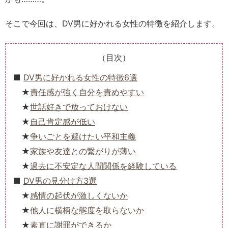
そこで今回は、DV男に好かれる女性の特徴を紹介します。
（目次）
DV男に好かれる女性の特徴6選
責任感が強く自分を責めやすい
世話好きで放っておけない
自己肯定感が低い
争いごとを避けたい平和主義
家族や友達との繋がりが薄い
過去に不安定な人間関係を経験している
DV男の見分け方3選
感情の起伏が激しくないか
他人に横柄な態度を取らないか
素直に謝罪ができるか